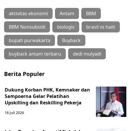
aktivitas ekonomi
Antam
BBM
BBM Nonsubsidi
biologis
brasil vs haiti
bupati purwakarta
Buyback
buyback antam terbaru
dedi mulyadi
Berita Populer
Dukung Korban PHK, Kemnaker dan
Sampoerna Gelar Pelatihan
Upskilling dan Reskilling Pekerja
16 Juli 2026