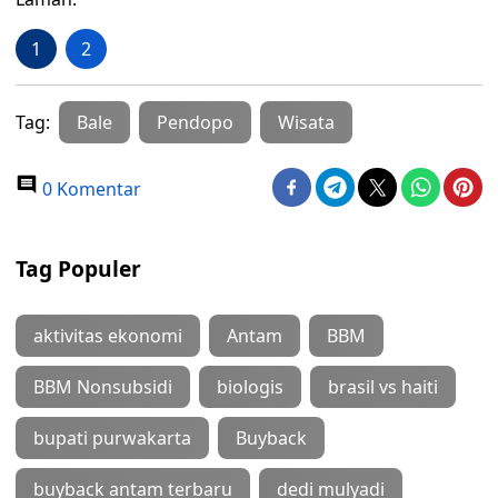
1
2
Tag:
Bale
Pendopo
Wisata
0 Komentar
Tag Populer
aktivitas ekonomi
Antam
BBM
BBM Nonsubsidi
biologis
brasil vs haiti
bupati purwakarta
Buyback
buyback antam terbaru
dedi mulyadi