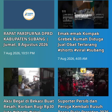
RAPAT PARIPURNA DPRD
Emak-emak Kompak
KABUPATEN SUBANG |
Grebek Rumah Diduga
Jumat, 8 Agustus 2026
Jual Obat Terlarang
#shorts #viral #subang
7 Aug 2026, 10:51 PM
7 Aug 2026, 4:05 AM
Aksi Begal di Bekasi Buat
Suporter Persib dan
Resah, Korban Rugi Rp30
Persija Kembali Rusuh