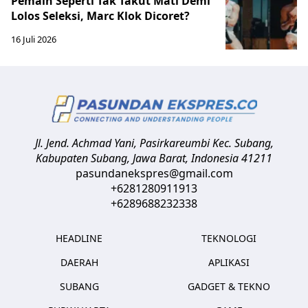
Pemain Seperti Tak Takut Mati Demi
Lolos Seleksi, Marc Klok Dicoret?
16 Juli 2026
Jl. Jend. Achmad Yani, Pasirkareumbi
Kec. Subang,
Kabupaten Subang, Jawa Barat
,
Indonesia
41211
pasundanekspres@gmail.com
+6281280911913
+6289688232338
HEADLINE
TEKNOLOGI
DAERAH
APLIKASI
SUBANG
GADGET & TEKNO