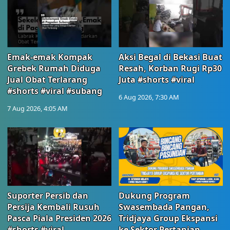
Emak-emak Kompak
Aksi Begal di Bekasi Buat
Grebek Rumah Diduga
Resah, Korban Rugi Rp30
Jual Obat Terlarang
Juta #shorts #viral
#shorts #viral #subang
6 Aug 2026, 7:30 AM
7 Aug 2026, 4:05 AM
Suporter Persib dan
Dukung Program
Persija Kembali Rusuh
Swasembada Pangan,
Pasca Piala Presiden 2026
Tridjaya Group Ekspansi
#shorts #viral
ke Sektor Pertanian