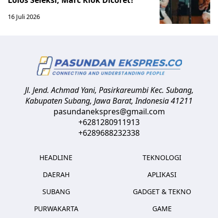
16 Juli 2026
Jl. Jend. Achmad Yani, Pasirkareumbi
Kec. Subang,
Kabupaten Subang, Jawa Barat
,
Indonesia
41211
pasundanekspres@gmail.com
+6281280911913
+6289688232338
HEADLINE
TEKNOLOGI
DAERAH
APLIKASI
SUBANG
GADGET & TEKNO
PURWAKARTA
GAME