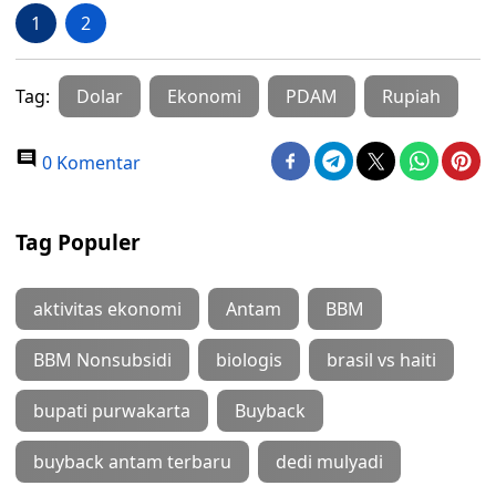
1
2
Tag:
Dolar
Ekonomi
PDAM
Rupiah
0 Komentar
Tag Populer
aktivitas ekonomi
Antam
BBM
BBM Nonsubsidi
biologis
brasil vs haiti
bupati purwakarta
Buyback
buyback antam terbaru
dedi mulyadi