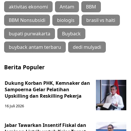
aktivitas ekonomi
Antam
BBM
BBM Nonsubsidi
biologis
brasil vs haiti
bupati purwakarta
Buyback
buyback antam terbaru
dedi mulyadi
Berita Populer
Dukung Korban PHK, Kemnaker dan
Sampoerna Gelar Pelatihan
Upskilling dan Reskilling Pekerja
16 Juli 2026
Jabar Tawarkan Insentif Fiskal dan