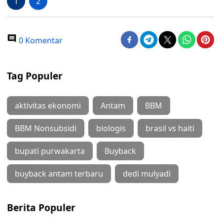
1
2
0 Komentar
Tag Populer
aktivitas ekonomi
Antam
BBM
BBM Nonsubsidi
biologis
brasil vs haiti
bupati purwakarta
Buyback
buyback antam terbaru
dedi mulyadi
Berita Populer