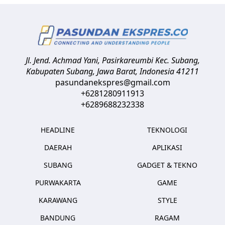
Jl. Jend. Achmad Yani, Pasirkareumbi
Kec. Subang,
Kabupaten Subang, Jawa Barat
,
Indonesia
41211
pasundanekspres@gmail.com
+6281280911913
+6289688232338
HEADLINE
TEKNOLOGI
DAERAH
APLIKASI
SUBANG
GADGET & TEKNO
PURWAKARTA
GAME
KARAWANG
STYLE
BANDUNG
RAGAM