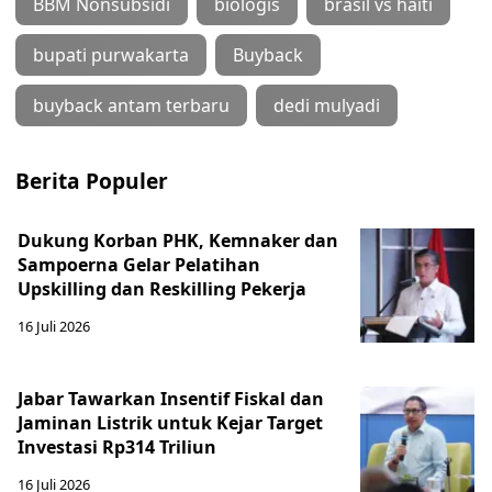
BBM Nonsubsidi
biologis
brasil vs haiti
bupati purwakarta
Buyback
buyback antam terbaru
dedi mulyadi
Berita Populer
Dukung Korban PHK, Kemnaker dan
Sampoerna Gelar Pelatihan
Upskilling dan Reskilling Pekerja
16 Juli 2026
Jabar Tawarkan Insentif Fiskal dan
Jaminan Listrik untuk Kejar Target
Investasi Rp314 Triliun
16 Juli 2026