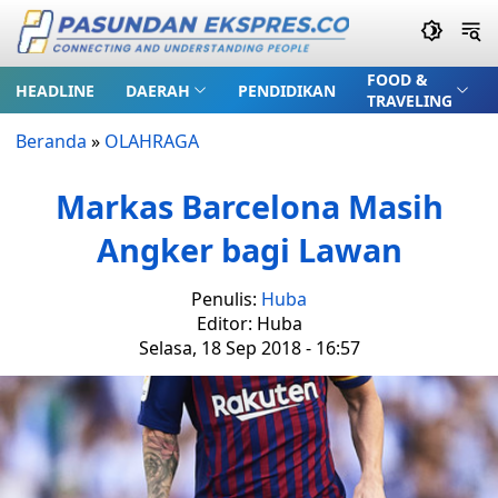
FOOD &
HEADLINE
DAERAH
PENDIDIKAN
TRAVELING
Beranda
»
OLAHRAGA
Markas Barcelona Masih
Angker bagi Lawan
Penulis:
Huba
Editor: Huba
Selasa, 18 Sep 2018 - 16:57