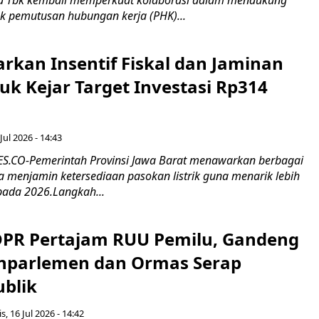
 Tbk kembali memperkuat kolaborasi dalam mendukung
k pemutusan hubungan kerja (PHK)...
rkan Insentif Fiskal dan Jaminan
tuk Kejar Target Investasi Rp314
Jul 2026 - 14:43
.CO-Pemerintah Provinsi Jawa Barat menawarkan berbagai
erta menjamin ketersediaan pasokan listrik guna menarik lebih
pada 2026.Langkah...
 DPR Pertajam RUU Pemilu, Gandeng
nparlemen dan Ormas Serap
ublik
s, 16 Jul 2026 - 14:42