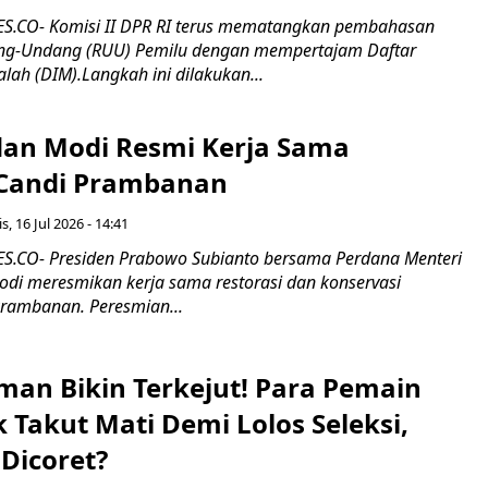
.CO- Komisi II DPR RI terus mematangkan pembahasan
g-Undang (RUU) Pemilu dengan mempertajam Daftar
alah (DIM).Langkah ini dilakukan...
an Modi Resmi Kerja Sama
 Candi Prambanan
s, 16 Jul 2026 - 14:41
.CO- Presiden Prabowo Subianto bersama Perdana Menteri
odi meresmikan kerja sama restorasi dan konservasi
rambanan. Peresmian...
man Bikin Terkejut! Para Pemain
k Takut Mati Demi Lolos Seleksi,
Dicoret?