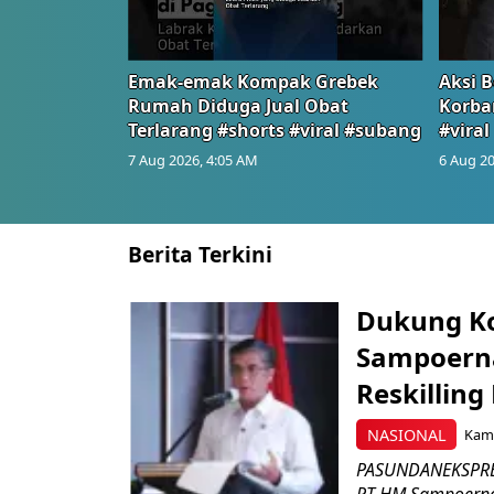
Emak-emak Kompak Grebek
Aksi B
Rumah Diduga Jual Obat
Korba
Terlarang #shorts #viral #subang
#viral
7 Aug 2026, 4:05 AM
6 Aug 20
Berita Terkini
Dukung K
Sampoerna
Reskilling
NASIONAL
Kami
PASUNDANEKSPRES