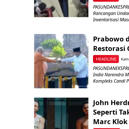
PASUNDANKESPRES
Rancangan Undan
Inventarisasi Mas
Prabowo d
Restorasi
HEADLINE
Kami
PASUNDANEKSPRES
India Narendra M
Kompleks Candi P
John Herd
Seperti Ta
Marc Klok 