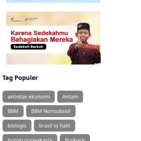
Tag Populer
aktivitas ekonomi
Antam
BBM
BBM Nonsubsidi
biologis
brasil vs haiti
bupati purwakarta
Buyback