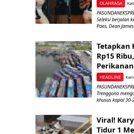
OLAHRAGA
Kami
PASUNDANEKSPRES
Seleksi berjalan
Paes, Dean James.
Tetapkan 
Rp15 Ribu,
Perikanan
HEADLINE
Kami
PASUNDANEKSPRES
Trenggono meng
khusus kapal 30-2
Viral! Ka
Tidur 1 Me