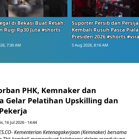
egal di Bekasi Buat Resah,
Suporter Persib dan Persija
n Rugi Rp30 Juta #shorts
Kembali Rusuh Pasca Piala
Presiden 2026 #shorts #vira
26, 7:30 AM
5 Aug 2026, 8:16 AM
orban PHK, Kemnaker dan
 Gelar Pelatihan Upskilling dan
 Pekerja
s, 16 Jul 2026 - 14:44
.CO- Kementerian Ketenagakerjaan (Kemnaker) bersama