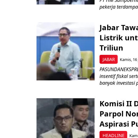
PT HM Sampoerna
pekerja terdampa
Jabar Tawa
Listrik un
Triliun
JABAR
Kamis, 16 
PASUNDANEKSPRES
insentif fiskal s
banyak investasi 
Komisi II
Parpol No
Aspirasi P
HEADLINE
Kami