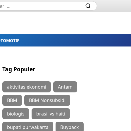
OTOMOTIF
Tag Populer
aktivitas ekonomi
Antam
BBM
BBM Nonsubsidi
biologis
brasil vs haiti
bupati purwakarta
Buyback