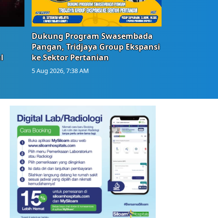
Dukung Program Swasembada
Pangan, Tridjaya Group Ekspansi
l
ke Sektor Pertanian
5 Aug 2026, 7:38 AM