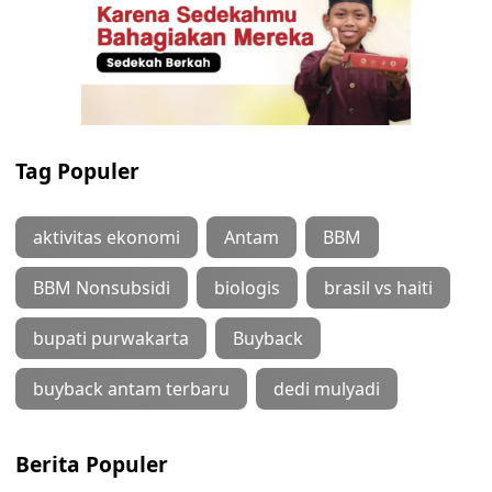
Tag Populer
aktivitas ekonomi
Antam
BBM
BBM Nonsubsidi
biologis
brasil vs haiti
bupati purwakarta
Buyback
buyback antam terbaru
dedi mulyadi
Berita Populer