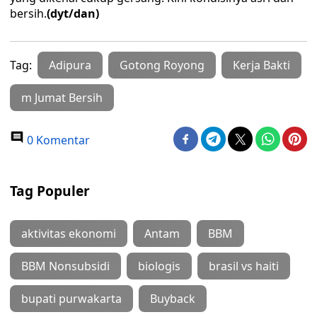
bersih.
(dyt/dan)
Tag:
Adipura
Gotong Royong
Kerja Bakti
m Jumat Bersih
0 Komentar
Tag Populer
aktivitas ekonomi
Antam
BBM
BBM Nonsubsidi
biologis
brasil vs haiti
bupati purwakarta
Buyback