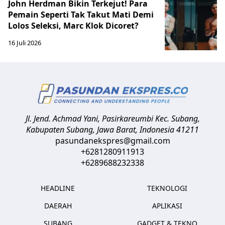
John Herdman Bikin Terkejut! Para
Pemain Seperti Tak Takut Mati Demi
Lolos Seleksi, Marc Klok Dicoret?
16 Juli 2026
Jl. Jend. Achmad Yani, Pasirkareumbi
Kec. Subang,
Kabupaten Subang, Jawa Barat
,
Indonesia
41211
pasundanekspres@gmail.com
+6281280911913
+6289688232338
HEADLINE
TEKNOLOGI
DAERAH
APLIKASI
SUBANG
GADGET & TEKNO