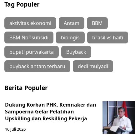
Tag Populer
aktivitas ekonomi
Antam
BBM
BBM Nonsubsidi
biologis
brasil vs haiti
bupati purwakarta
Buyback
buyback antam terbaru
dedi mulyadi
Berita Populer
Dukung Korban PHK, Kemnaker dan
Sampoerna Gelar Pelatihan
Upskilling dan Reskilling Pekerja
16 Juli 2026