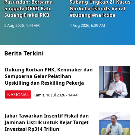
Pasundan: Bersama
Subang Ungkap 21 Kasus
anggota DPRD Kab.
Narkoba #shorts #viral
Subang Fraksi PKB
#subang #narkoba
5 Aug 2026, 4:44 AM
4 Aug 2026, 6:39 AM
Berita Terkini
Dukung Korban PHK, Kemnaker dan
Sampoerna Gelar Pelatihan
Upskilling dan Reskilling Pekerja
NASIONAL
Kamis, 16 Jul 2026 - 14:44
Jabar Tawarkan Insentif Fiskal dan
Jaminan Listrik untuk Kejar Target
Investasi Rp314 Triliun