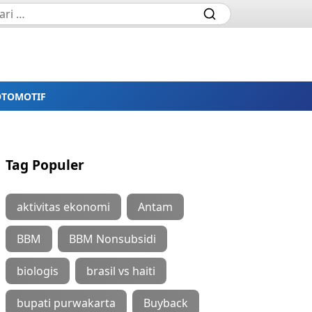
OTOMOTIF
Tag Populer
aktivitas ekonomi
Antam
BBM
BBM Nonsubsidi
biologis
brasil vs haiti
bupati purwakarta
Buyback