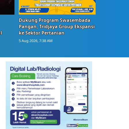
Dukung Program Swasembada
Pangan, Tridjaya Group Ekspansi
l
ke Sektor Pertanian
5 Aug 2026, 7:38 AM