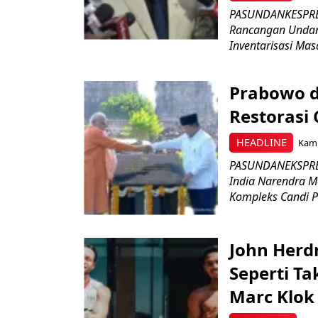
PASUNDANKESPRES
Rancangan Undan
Inventarisasi Mas
Prabowo d
Restorasi
HEADLINE
Kami
PASUNDANEKSPRES
India Narendra M
Kompleks Candi P
John Herd
Seperti Ta
Marc Klok 