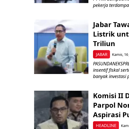
pekerja terdampa
Jabar Tawa
Listrik un
Triliun
JABAR
Kamis, 16 
PASUNDANEKSPRES
insentif fiskal s
banyak investasi 
Komisi II
Parpol No
Aspirasi P
HEADLINE
Kami