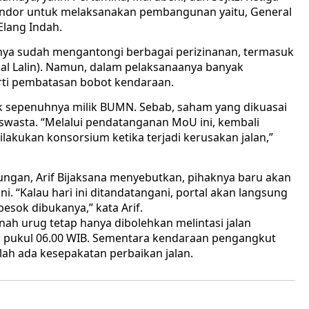
endor untuk melaksanakan pembangunan yaitu, General
Elang Indah.
arnya sudah mengantongi berbagai perizinanan, termasuk
dal Lalin). Namun, dalam pelaksanaanya banyak
erti pembatasan bobot kendaraan.
k sepenuhnya milik BUMN. Sebab, saham yang dikuasai
 swasta. “Melalui pendatanganan MoU ini, kembali
ilakukan konsorsium ketika terjadi kerusakan jalan,”
ungan, Arif Bijaksana menyebutkan, pihaknya baru akan
 “Kalau hari ini ditandatangani, portal akan langsung
esok dibukanya,” kata Arif.
ah urug tetap hanya dibolehkan melintasi jalan
ga pukul 06.00 WIB. Sementara kendaraan pengangkut
elah ada kesepakatan perbaikan jalan.