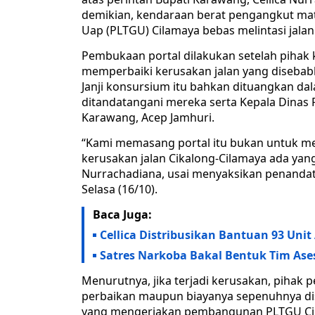
demikian, kendaraan berat pengangkut ma
Uap (PLTGU) Cilamaya bebas melintasi jalan
Pembukaan portal dilakukan setelah piha
memperbaiki kerusakan jalan yang disebab
Janji konsursium itu bahkan dituangkan 
ditandatangani mereka serta Kepala Dina
Karawang, Acep Jamhuri.
“Kami memasang portal itu bukan untuk 
kerusakan jalan Cikalong-Cilamaya ada yang
Nurrachadiana, usai menyaksikan penanda
Selasa (16/10).
Baca Juga:
Cellica Distribusikan Bantuan 93 Unit
Satres Narkoba Bakal Bentuk Tim As
Menurutnya, jika terjadi kerusakan, pihak 
perbaikan maupun biayanya sepenuhnya di
yang mengerjakan pembangunan PLTGU Cilam