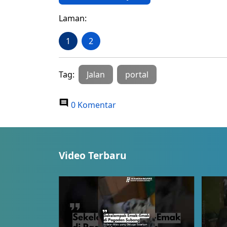
Laman:
1
2
Tag:
Jalan
portal
0 Komentar
Video Terbaru