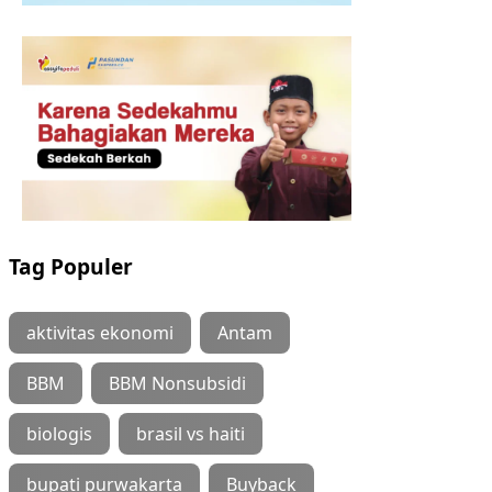
Tag Populer
aktivitas ekonomi
Antam
BBM
BBM Nonsubsidi
biologis
brasil vs haiti
bupati purwakarta
Buyback