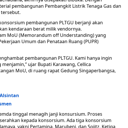
terial pembangunan Pembangkit Listrik Tenaga Gas dan
 tersebut.
k konsorsium pembangunan PLTGU berjanji akan
kan kendaraan berat milik vendornya.
dalam MoU (Memorandum off Understanding) yang
s Pekerjaan Umum dan Penataan Ruang (PUPR)
menghambat pembangunan PLTGU. Kami hanya ingin
 menjamin,” ujar Bupati Karawang, Cellica
tangan MoU, di ruang rapat Gedung Singaperbangsa,
 Alsintan
esmen
pemda tinggal menagih janji konsursium. Proses
serahkan kepada konsorsium. Ada tiga konsorsium
aya, yakni Pertamina, Marubeni, dan Sojitz. Ketiga