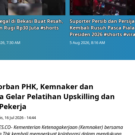
egal di Bekasi Buat Resah,
Suporter Persib dan Persija
n Rugi Rp30 Juta #shorts
Kembali Rusuh Pasca Piala
Presiden 2026 #shorts #vira
26, 7:30 AM
5 Aug 2026, 8:16 AM
orban PHK, Kemnaker dan
 Gelar Pelatihan Upskilling dan
 Pekerja
s, 16 Jul 2026 - 14:44
.CO- Kementerian Ketenagakerjaan (Kemnaker) bersama
 Tbk kembali memperkuat kolaborasi dalam mendukung