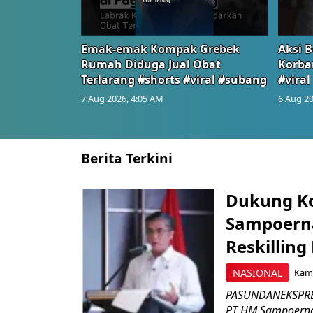
Emak-emak Kompak Grebek
Aksi B
Rumah Diduga Jual Obat
Korba
Terlarang #shorts #viral #subang
#viral
7 Aug 2026, 4:05 AM
6 Aug 20
Berita Terkini
Dukung K
Sampoerna
Reskilling
NASIONAL
Kami
PASUNDANEKSPRES
PT HM Sampoerna