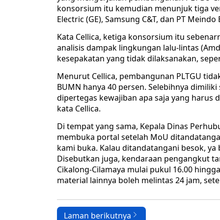
konsorsium itu kemudian menunjuk tiga v
Electric (GE), Samsung C&T, dan PT Meindo 
Kata Cellica, ketiga konsorsium itu seben
analisis dampak lingkungan lalu-lintas (Am
kesepakatan yang tidak dilaksanakan, sep
Menurut Cellica, pembangunan PLTGU tida
BUMN hanya 40 persen. Selebihnya dimiliki
dipertegas kewajiban apa saja yang harus d
kata Cellica.
Di tempat yang sama, Kepala Dinas Perhub
membuka portal setelah MoU ditandatangani.
kami buka. Kalau ditandatangani besok, ya b
Disebutkan juga, kendaraan pengangkut tan
Cikalong-Cilamaya mulai pukul 16.00 hing
material lainnya boleh melintas 24 jam, set
Laman berikutnya