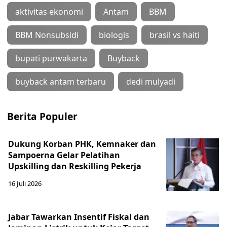
aktivitas ekonomi
Antam
BBM
BBM Nonsubsidi
biologis
brasil vs haiti
bupati purwakarta
Buyback
buyback antam terbaru
dedi mulyadi
Berita Populer
Dukung Korban PHK, Kemnaker dan
Sampoerna Gelar Pelatihan
Upskilling dan Reskilling Pekerja
16 Juli 2026
Jabar Tawarkan Insentif Fiskal dan