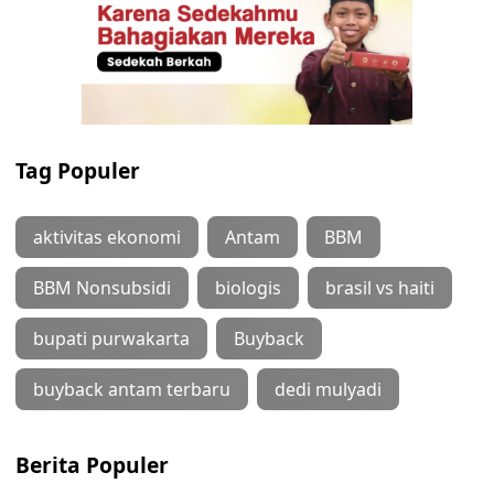
Tag Populer
aktivitas ekonomi
Antam
BBM
BBM Nonsubsidi
biologis
brasil vs haiti
bupati purwakarta
Buyback
buyback antam terbaru
dedi mulyadi
Berita Populer