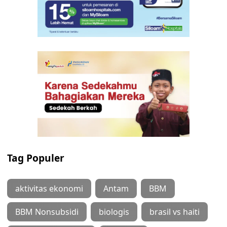
Tag Populer
aktivitas ekonomi
Antam
BBM
BBM Nonsubsidi
biologis
brasil vs haiti