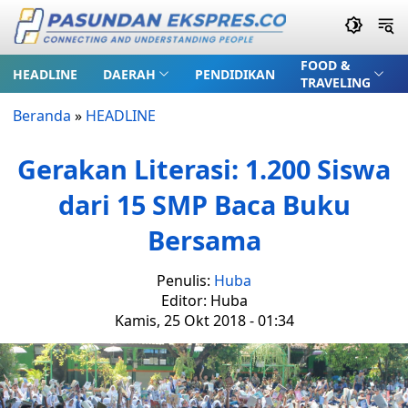
FOOD &
HEADLINE
DAERAH
PENDIDIKAN
TRAVELING
Beranda
»
HEADLINE
Gerakan Literasi: 1.200 Siswa
dari 15 SMP Baca Buku
Bersama
Penulis:
Huba
Editor: Huba
Kamis, 25 Okt 2018 - 01:34