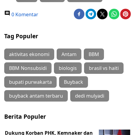
0 Komentar
Tag Populer
aktivitas ekonomi
Antam
BBM
BBM Nonsubsidi
biologis
brasil vs haiti
bupati purwakarta
Buyback
buyback antam terbaru
dedi mulyadi
Berita Populer
Dukung Korban PHK, Kemnaker dan