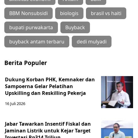
BBM Nonsubsidi
biologis
brasil vs haiti
bupati purwakarta
Buyback
buyback antam terbaru
dedi mulyadi
Berita Populer
Dukung Korban PHK, Kemnaker dan
Sampoerna Gelar Pelatihan
Upskilling dan Reskilling Pekerja
16 Juli 2026
Jabar Tawarkan Insentif Fiskal dan
Jaminan Listrik untuk Kejar Target
Investasi Rp314 Triliun