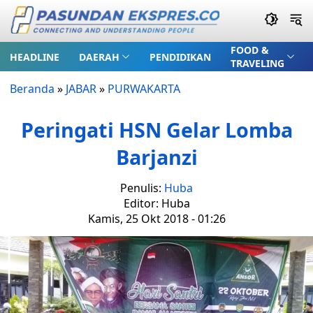
FOOD &
HEADLINE
DAERAH
PENDIDIKAN
TRAVELING
Beranda
»
JABAR
»
PURWAKARTA
Peringati HSN Gelar Lomba
Barjanzi
Penulis:
Huba
Editor: Huba
Kamis, 25 Okt 2018 - 01:26