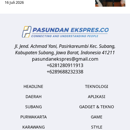
16 Juli 2026
Jl. Jend. Achmad Yani, Pasirkareumbi
Kec. Subang,
Kabupaten Subang, Jawa Barat
,
Indonesia
41211
pasundanekspres@gmail.com
+6281280911913
+6289688232338
HEADLINE
TEKNOLOGI
DAERAH
APLIKASI
SUBANG
GADGET & TEKNO
PURWAKARTA
GAME
KARAWANG
STYLE