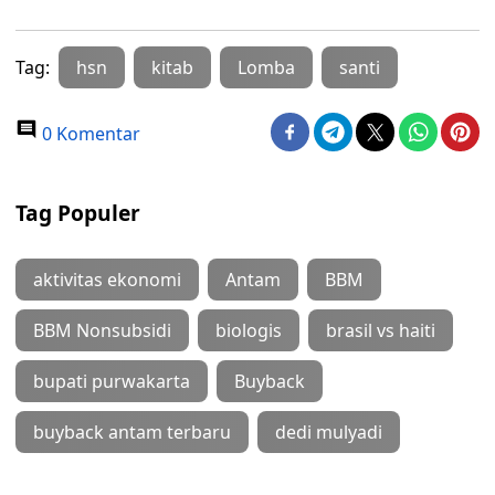
Tag:
hsn
kitab
Lomba
santi
0 Komentar
Tag Populer
aktivitas ekonomi
Antam
BBM
BBM Nonsubsidi
biologis
brasil vs haiti
bupati purwakarta
Buyback
buyback antam terbaru
dedi mulyadi