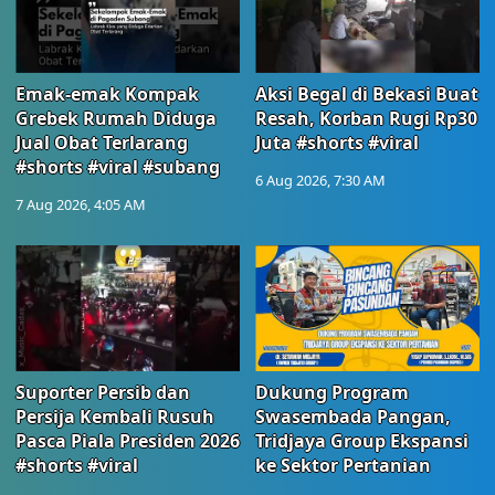
Emak-emak Kompak
Aksi Begal di Bekasi Buat
Grebek Rumah Diduga
Resah, Korban Rugi Rp30
Jual Obat Terlarang
Juta #shorts #viral
#shorts #viral #subang
6 Aug 2026, 7:30 AM
7 Aug 2026, 4:05 AM
Suporter Persib dan
Dukung Program
Persija Kembali Rusuh
Swasembada Pangan,
Pasca Piala Presiden 2026
Tridjaya Group Ekspansi
#shorts #viral
ke Sektor Pertanian