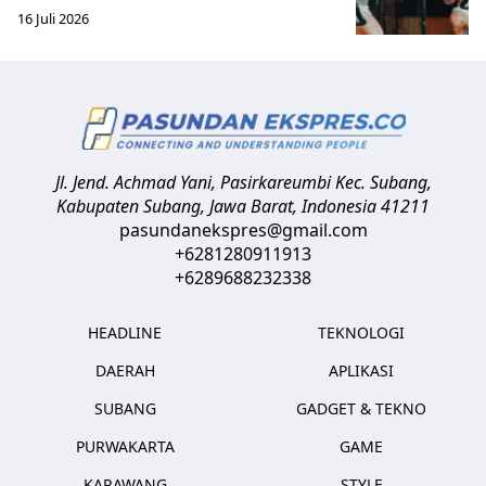
16 Juli 2026
Jl. Jend. Achmad Yani, Pasirkareumbi
Kec. Subang,
Kabupaten Subang, Jawa Barat
,
Indonesia
41211
pasundanekspres@gmail.com
+6281280911913
+6289688232338
HEADLINE
TEKNOLOGI
DAERAH
APLIKASI
SUBANG
GADGET & TEKNO
PURWAKARTA
GAME
KARAWANG
STYLE