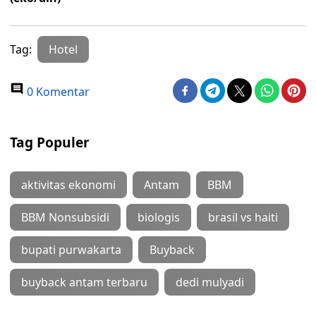
Tag:
Hotel
0 Komentar
Tag Populer
aktivitas ekonomi
Antam
BBM
BBM Nonsubsidi
biologis
brasil vs haiti
bupati purwakarta
Buyback
buyback antam terbaru
dedi mulyadi