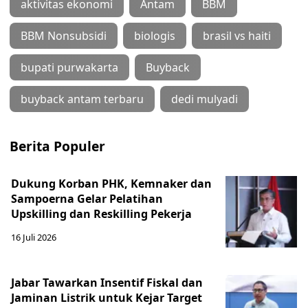
aktivitas ekonomi
Antam
BBM
BBM Nonsubsidi
biologis
brasil vs haiti
bupati purwakarta
Buyback
buyback antam terbaru
dedi mulyadi
Berita Populer
Dukung Korban PHK, Kemnaker dan
Sampoerna Gelar Pelatihan
Upskilling dan Reskilling Pekerja
16 Juli 2026
Jabar Tawarkan Insentif Fiskal dan
Jaminan Listrik untuk Kejar Target