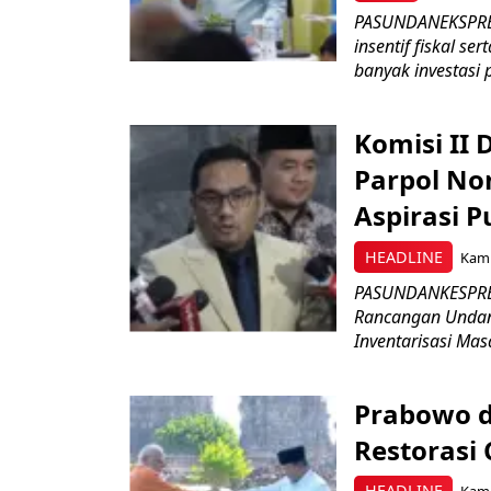
PASUNDANEKSPRES
insentif fiskal s
banyak investasi 
Komisi II
Parpol No
Aspirasi P
HEADLINE
Kami
PASUNDANKESPRES
Rancangan Undan
Inventarisasi Mas
Prabowo d
Restorasi
HEADLINE