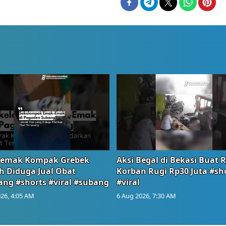
emak Kompak Grebek
Aksi Begal di Bekasi Buat 
 Diduga Jual Obat
Korban Rugi Rp30 Juta #sh
ang #shorts #viral #subang
#viral
26, 4:05 AM
6 Aug 2026, 7:30 AM