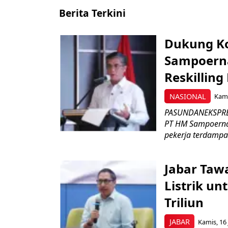
Berita Terkini
Dukung K
Sampoerna
Reskilling
NASIONAL
Kami
PASUNDANEKSPRES
PT HM Sampoerna
pekerja terdampa
Jabar Tawa
Listrik un
Triliun
JABAR
Kamis, 16 