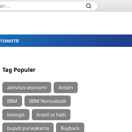
OTOMOTIF
Tag Populer
aktivitas ekonomi
Antam
BBM
BBM Nonsubsidi
biologis
brasil vs haiti
bupati purwakarta
Buyback