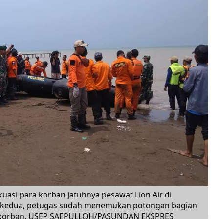
asi para korban jatuhnya pesawat Lion Air di
ri kedua, petugas sudah menemukan potongan bagian
k korban. USEP SAEPULLOH/PASUNDAN EKSPRES