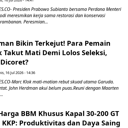
s, 16 Jul 2026 - 14:41
.CO- Presiden Prabowo Subianto bersama Perdana Menteri
odi meresmikan kerja sama restorasi dan konservasi
rambanan. Peresmian...
man Bikin Terkejut! Para Pemain
k Takut Mati Demi Lolos Seleksi,
Dicoret?
s, 16 Jul 2026 - 14:36
.CO-Marc Klok mati-matian rebut skuad utama Garuda.
 ketat. John Herdman akui belum puas.Reuni dengan Maarten
..
Harga BBM Khusus Kapal 30-200 GT
 KKP: Produktivitas dan Daya Saing