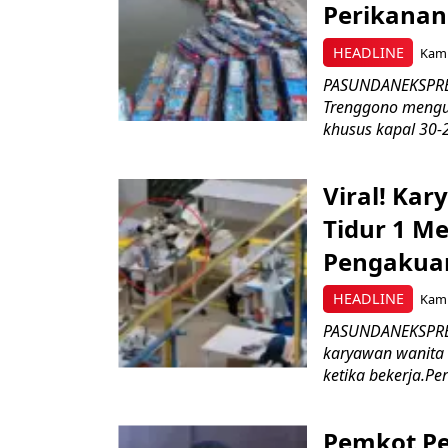
Perikanan
HEADLINE
Kami
PASUNDANEKSPRES
Trenggono meng
khusus kapal 30-2
Viral! Ka
Tidur 1 Me
Pengakua
HEADLINE
Kami
PASUNDANEKSPRES
karyawan wanita b
ketika bekerja.Pe
Pemkot Pe