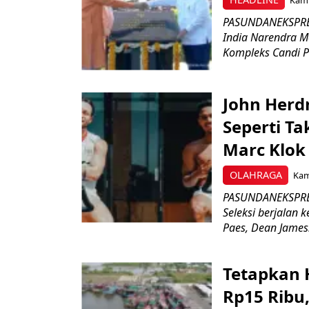
Kami
PASUNDANEKSPRES
India Narendra M
Kompleks Candi P
John Herd
Seperti Ta
Marc Klok 
OLAHRAGA
Kami
PASUNDANEKSPRES
Seleksi berjalan
Paes, Dean James.
Tetapkan 
Rp15 Ribu,