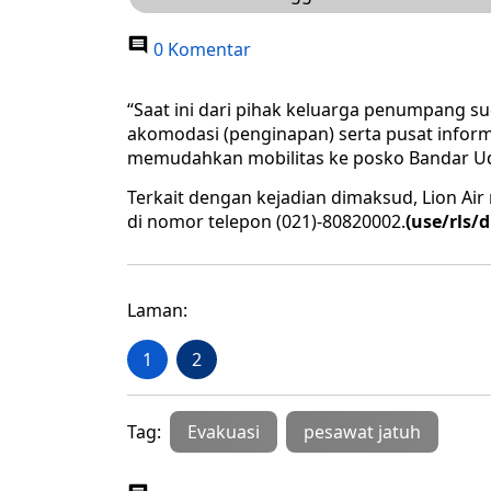
0 Komentar
“Saat ini dari pihak keluarga penumpang sud
akomodasi (penginapan) serta pusat informa
memudahkan mobilitas ke posko Bandar Uda
Terkait dengan kejadian dimaksud, Lion Ai
di nomor telepon (021)-80820002.
(use/rls/d
Laman:
1
2
Tag:
Evakuasi
pesawat jatuh