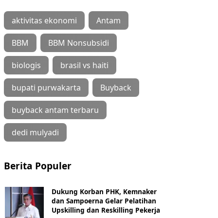
aktivitas ekonomi
Antam
BBM
BBM Nonsubsidi
biologis
brasil vs haiti
bupati purwakarta
Buyback
buyback antam terbaru
dedi mulyadi
Berita Populer
Dukung Korban PHK, Kemnaker
dan Sampoerna Gelar Pelatihan
Upskilling dan Reskilling Pekerja