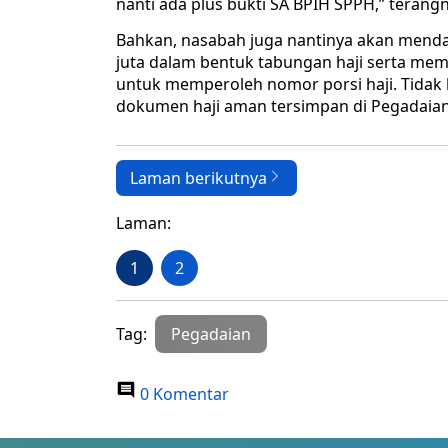
nanti ada plus bukti SA BPIH SPPH,” terangn
Bahkan, nasabah juga nantinya akan mend
juta dalam bentuk tabungan haji serta me
untuk memperoleh nomor porsi haji. Tidak
dokumen haji aman tersimpan di Pegadaian
Laman berikutnya
Laman:
1
2
Tag:
Pegadaian
0 Komentar