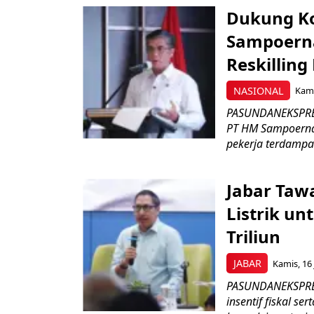
Dukung K
Sampoerna
Reskilling
NASIONAL
Kami
PASUNDANEKSPRES
PT HM Sampoerna
pekerja terdampa
Jabar Tawa
Listrik un
Triliun
JABAR
Kamis, 16 
PASUNDANEKSPRES
insentif fiskal s