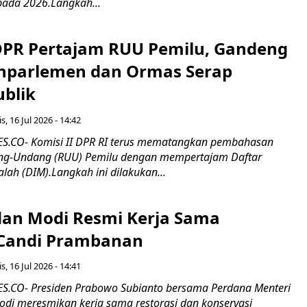
pada 2026.Langkah...
 DPR Pertajam RUU Pemilu, Gandeng
nparlemen dan Ormas Serap
ublik
s, 16 Jul 2026 - 14:42
.CO- Komisi II DPR RI terus mematangkan pembahasan
g-Undang (RUU) Pemilu dengan mempertajam Daftar
alah (DIM).Langkah ini dilakukan...
an Modi Resmi Kerja Sama
 Candi Prambanan
s, 16 Jul 2026 - 14:41
.CO- Presiden Prabowo Subianto bersama Perdana Menteri
odi meresmikan kerja sama restorasi dan konservasi