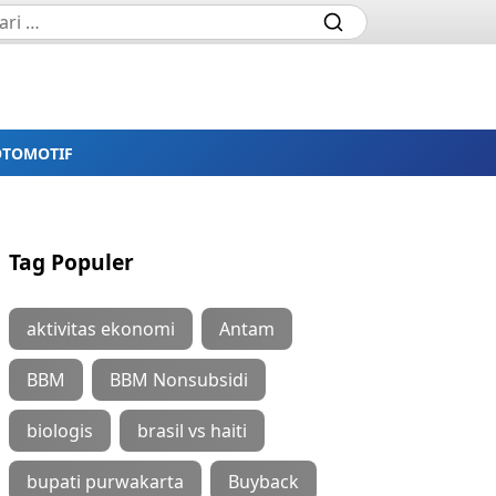
OTOMOTIF
Tag Populer
aktivitas ekonomi
Antam
BBM
BBM Nonsubsidi
biologis
brasil vs haiti
bupati purwakarta
Buyback