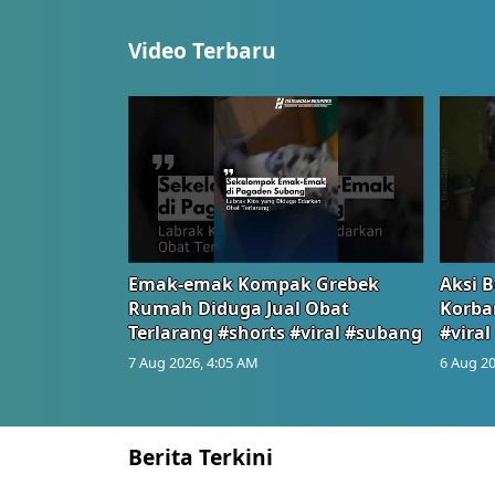
Video Terbaru
Emak-emak Kompak Grebek
Aksi B
Rumah Diduga Jual Obat
Korba
Terlarang #shorts #viral #subang
#viral
7 Aug 2026, 4:05 AM
6 Aug 20
Berita Terkini