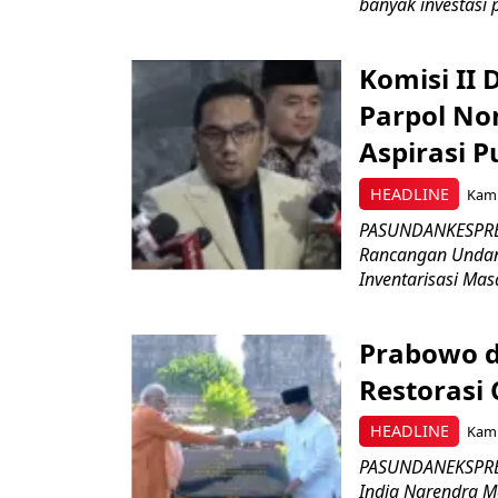
banyak investasi 
Komisi II
Parpol No
Aspirasi P
HEADLINE
Kami
PASUNDANKESPRES
Rancangan Undan
Inventarisasi Mas
Prabowo d
Restorasi
HEADLINE
Kami
PASUNDANEKSPRES
India Narendra M