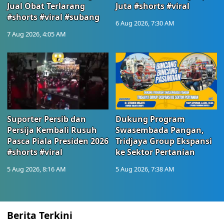
Jual Obat Terlarang
Juta #shorts #viral
#shorts #viral #subang
6 Aug 2026, 7:30 AM
7 Aug 2026, 4:05 AM
Suporter Persib dan
Dukung Program
Persija Kembali Rusuh
Swasembada Pangan,
Pasca Piala Presiden 2026
Tridjaya Group Ekspansi
#shorts #viral
ke Sektor Pertanian
5 Aug 2026, 8:16 AM
5 Aug 2026, 7:38 AM
Berita Terkini