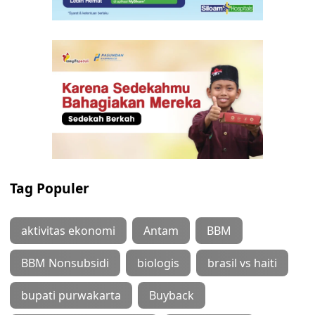
Tag Populer
aktivitas ekonomi
Antam
BBM
BBM Nonsubsidi
biologis
brasil vs haiti
bupati purwakarta
Buyback