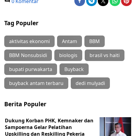
0 Komentar
Tag Populer
aktivitas ekonomi
Antam
BBM
BBM Nonsubsidi
biologis
brasil vs haiti
bupati purwakarta
Buyback
buyback antam terbaru
dedi mulyadi
Berita Populer
Dukung Korban PHK, Kemnaker dan
Sampoerna Gelar Pelatihan
Upskilling dan Reskilling Pekerja