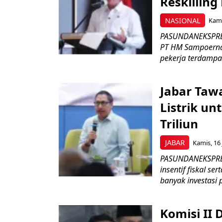
Reskilling
NASIONAL
Kami
PASUNDANEKSPRES
PT HM Sampoerna
pekerja terdampa
Jabar Tawa
Listrik un
Triliun
JABAR
Kamis, 16 
PASUNDANEKSPRES
insentif fiskal s
banyak investasi 
Komisi II