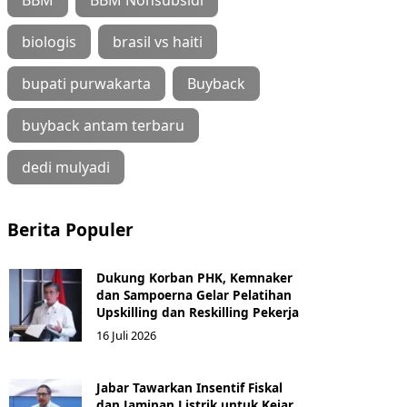
BBM
BBM Nonsubsidi
biologis
brasil vs haiti
bupati purwakarta
Buyback
buyback antam terbaru
dedi mulyadi
Berita Populer
Dukung Korban PHK, Kemnaker
dan Sampoerna Gelar Pelatihan
Upskilling dan Reskilling Pekerja
16 Juli 2026
Jabar Tawarkan Insentif Fiskal
dan Jaminan Listrik untuk Kejar