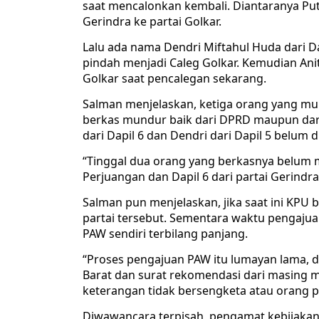
saat mencalonkan kembali. Diantaranya Putri
Gerindra ke partai Golkar.
Lalu ada nama Dendri Miftahul Huda dari Da
pindah menjadi Caleg Golkar. Kemudian Anit
Golkar saat pencalegan sekarang.
Salman menjelaskan, ketiga orang yang mu
berkas mundur baik dari DPRD maupun dari 
dari Dapil 6 dan Dendri dari Dapil 5 belum 
“Tinggal dua orang yang berkasnya belum ma
Perjuangan dan Dapil 6 dari partai Gerindra,
Salman pun menjelaskan, jika saat ini KP
partai tersebut. Sementara waktu pengajuan
PAW sendiri terbilang panjang.
“Proses pengajuan PAW itu lumayan lama, d
Barat dan surat rekomendasi dari masing ma
keterangan tidak bersengketa atau orang pe
Diwawancara terpisah, pengamat kebijakan 