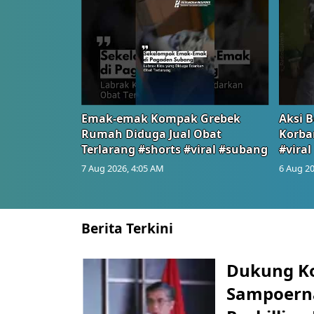
Emak-emak Kompak Grebek
Aksi B
Rumah Diduga Jual Obat
Korba
Terlarang #shorts #viral #subang
#viral
7 Aug 2026, 4:05 AM
6 Aug 20
Berita Terkini
Dukung K
Sampoerna