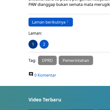
PAW dianggap bukan semata mata merugikan
Laman berikutnya
Laman:
1
2
Tag:
DPRD
Pemerintahan
0 Komentar
Video Terbaru