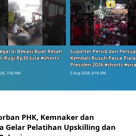
egal di Bekasi Buat Resah,
Suporter Persib dan Persija
n Rugi Rp30 Juta #shorts
Kembali Rusuh Pasca Piala
Presiden 2026 #shorts #vira
26, 7:30 AM
5 Aug 2026, 8:16 AM
orban PHK, Kemnaker dan
 Gelar Pelatihan Upskilling dan