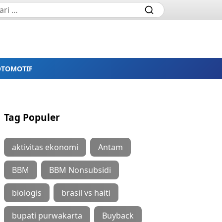
OTOMOTIF
Tag Populer
aktivitas ekonomi
Antam
BBM
BBM Nonsubsidi
biologis
brasil vs haiti
bupati purwakarta
Buyback