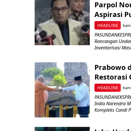
Parpol No
Aspirasi P
HEADLINE
Kami
PASUNDANKESPRES
Rancangan Undan
Inventarisasi Mas
Prabowo d
Restorasi
HEADLINE
Kami
PASUNDANEKSPRES
India Narendra M
Kompleks Candi P