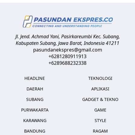
Jl. Jend. Achmad Yani, Pasirkareumbi
Kec. Subang,
Kabupaten Subang, Jawa Barat
,
Indonesia
41211
pasundanekspres@gmail.com
+6281280911913
+6289688232338
HEADLINE
TEKNOLOGI
DAERAH
APLIKASI
SUBANG
GADGET & TEKNO
PURWAKARTA
GAME
KARAWANG
STYLE
BANDUNG
RAGAM