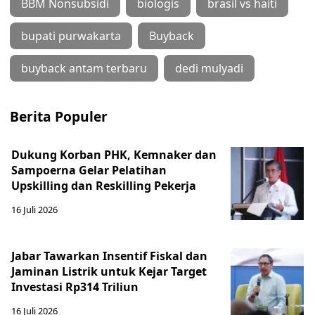
BBM Nonsubsidi
biologis
brasil vs haiti
bupati purwakarta
Buyback
buyback antam terbaru
dedi mulyadi
Berita Populer
Dukung Korban PHK, Kemnaker dan
Sampoerna Gelar Pelatihan
Upskilling dan Reskilling Pekerja
16 Juli 2026
Jabar Tawarkan Insentif Fiskal dan
Jaminan Listrik untuk Kejar Target
Investasi Rp314 Triliun
16 Juli 2026