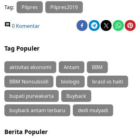
Tag:
Pilpres
Pilpres2019
0 Komentar
Tag Populer
aktivitas ekonomi
Antam
BBM
BBM Nonsubsidi
biologis
brasil vs haiti
bupati purwakarta
Buyback
buyback antam terbaru
dedi mulyadi
Berita Populer