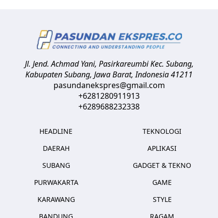
Jl. Jend. Achmad Yani, Pasirkareumbi
Kec. Subang,
Kabupaten Subang, Jawa Barat
,
Indonesia
41211
pasundanekspres@gmail.com
+6281280911913
+6289688232338
HEADLINE
TEKNOLOGI
DAERAH
APLIKASI
SUBANG
GADGET & TEKNO
PURWAKARTA
GAME
KARAWANG
STYLE
BANDUNG
RAGAM