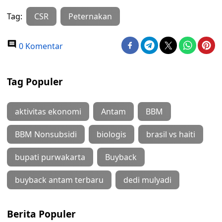
Tag:
CSR
Peternakan
0 Komentar
Tag Populer
aktivitas ekonomi
Antam
BBM
BBM Nonsubsidi
biologis
brasil vs haiti
bupati purwakarta
Buyback
buyback antam terbaru
dedi mulyadi
Berita Populer