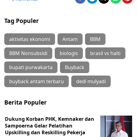
Tag Populer
aktivitas ekonomi
Antam
BBM
BBM Nonsubsidi
biologis
brasil vs haiti
bupati purwakarta
Buyback
buyback antam terbaru
dedi mulyadi
Berita Populer
Dukung Korban PHK, Kemnaker dan
Sampoerna Gelar Pelatihan
Upskilling dan Reskilling Pekerja