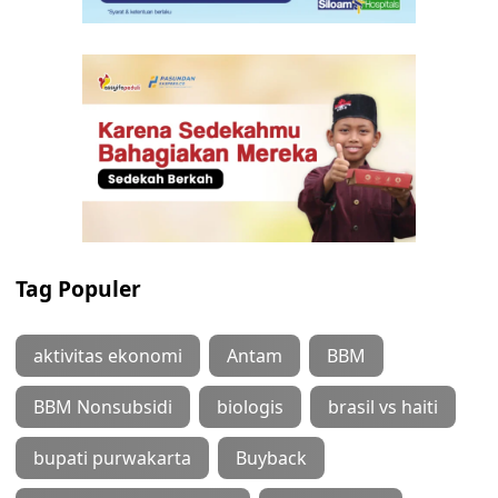
Tag Populer
aktivitas ekonomi
Antam
BBM
BBM Nonsubsidi
biologis
brasil vs haiti
bupati purwakarta
Buyback