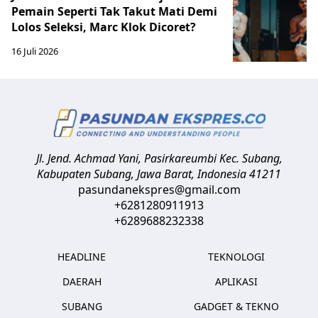
Pemain Seperti Tak Takut Mati Demi
Lolos Seleksi, Marc Klok Dicoret?
16 Juli 2026
Jl. Jend. Achmad Yani, Pasirkareumbi
Kec. Subang,
Kabupaten Subang, Jawa Barat
,
Indonesia
41211
pasundanekspres@gmail.com
+6281280911913
+6289688232338
HEADLINE
TEKNOLOGI
DAERAH
APLIKASI
SUBANG
GADGET & TEKNO