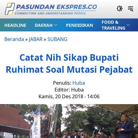
FOOD &
HEADLINE
DAERAH
PENDIDIKAN
TRAVELING
Beranda
»
JABAR
»
SUBANG
Catat Nih Sikap Bupati
Ruhimat Soal Mutasi Pejabat
Penulis:
Huba
Editor: Huba
Kamis, 20 Des 2018 - 14:06