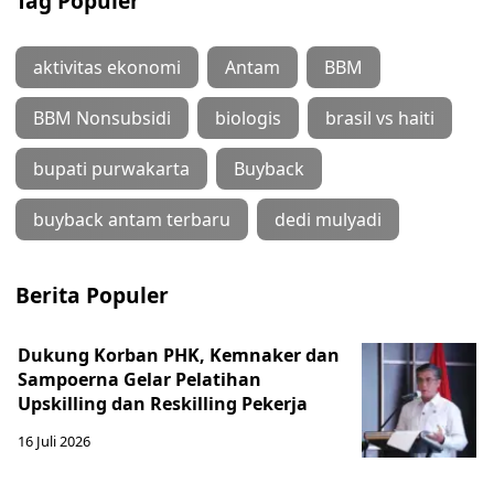
Tag Populer
aktivitas ekonomi
Antam
BBM
BBM Nonsubsidi
biologis
brasil vs haiti
bupati purwakarta
Buyback
buyback antam terbaru
dedi mulyadi
Berita Populer
Dukung Korban PHK, Kemnaker dan
Sampoerna Gelar Pelatihan
Upskilling dan Reskilling Pekerja
16 Juli 2026