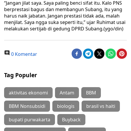
“Jangan jilat saya. Saya paling benci sifat itu. Kalo PNS
berprestasi bagus dan membangun Subang, itu yang
harus naik jabatan. Jangan prestasi tidak ada, malah
menjilat. Saya ngga suka seperti itu,” ujar Ruhimat usai
melakukan sertijab di gedung DPRD Subang.(ygo/din)
0 Komentar
Tag Populer
aktivitas ekonomi
Antam
BBM
BBM Nonsubsidi
biologis
brasil vs haiti
bupati purwakarta
Buyback