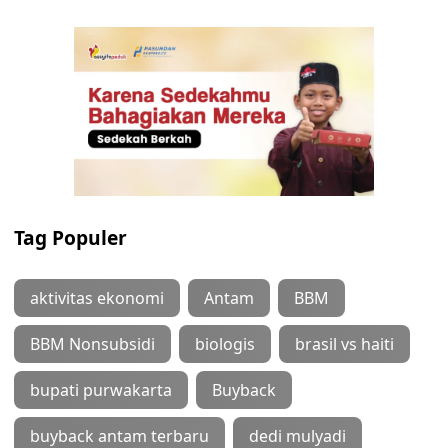
Tag Populer
aktivitas ekonomi
Antam
BBM
BBM Nonsubsidi
biologis
brasil vs haiti
bupati purwakarta
Buyback
buyback antam terbaru
dedi mulyadi