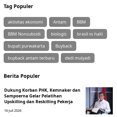
Tag Populer
aktivitas ekonomi
Antam
BBM
BBM Nonsubsidi
biologis
brasil vs haiti
bupati purwakarta
Buyback
buyback antam terbaru
dedi mulyadi
Berita Populer
Dukung Korban PHK, Kemnaker dan
Sampoerna Gelar Pelatihan
Upskilling dan Reskilling Pekerja
16 Juli 2026