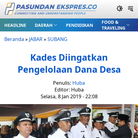
FOOD &
HEADLINE
DAERAH
PENDIDIKAN
TRAVELING
Beranda
»
JABAR
»
SUBANG
Kades Diingatkan
Pengelolaan Dana Desa
Penulis:
Huba
Editor: Huba
Selasa, 8 Jan 2019 - 22:08