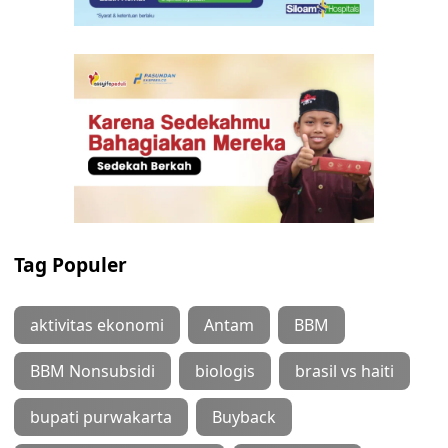
Tag Populer
aktivitas ekonomi
Antam
BBM
BBM Nonsubsidi
biologis
brasil vs haiti
bupati purwakarta
Buyback