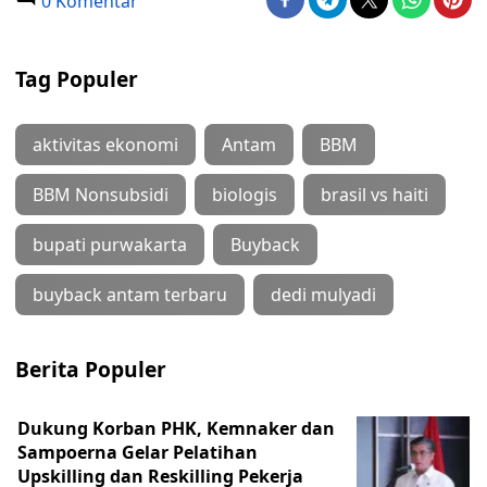
0 Komentar
Tag Populer
aktivitas ekonomi
Antam
BBM
BBM Nonsubsidi
biologis
brasil vs haiti
bupati purwakarta
Buyback
buyback antam terbaru
dedi mulyadi
Berita Populer
Dukung Korban PHK, Kemnaker dan
Sampoerna Gelar Pelatihan
Upskilling dan Reskilling Pekerja