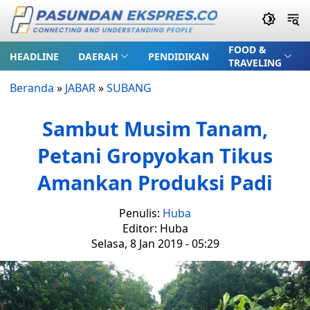
FOOD &
HEADLINE
DAERAH
PENDIDIKAN
TRAVELING
Beranda
»
JABAR
»
SUBANG
Sambut Musim Tanam,
Petani Gropyokan Tikus
Amankan Produksi Padi
Penulis:
Huba
Editor: Huba
Selasa, 8 Jan 2019 - 05:29