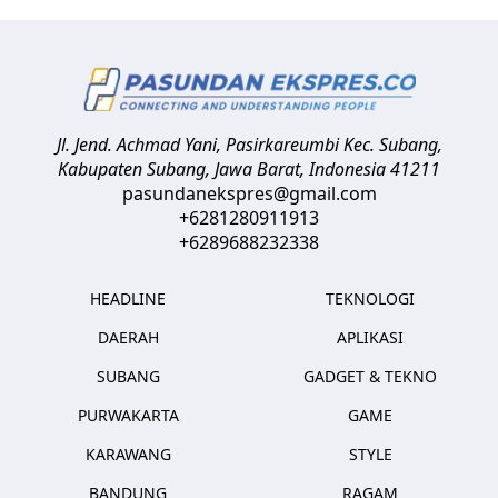
Jl. Jend. Achmad Yani, Pasirkareumbi
Kec. Subang,
Kabupaten Subang, Jawa Barat
,
Indonesia
41211
pasundanekspres@gmail.com
+6281280911913
+6289688232338
HEADLINE
TEKNOLOGI
DAERAH
APLIKASI
SUBANG
GADGET & TEKNO
PURWAKARTA
GAME
KARAWANG
STYLE
BANDUNG
RAGAM