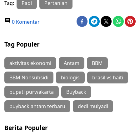
Tag:
Padi
Pertanian
0 Komentar
Tag Populer
aktivitas ekonomi
Antam
BBM
BBM Nonsubsidi
biologis
brasil vs haiti
bupati purwakarta
Buyback
buyback antam terbaru
dedi mulyadi
Berita Populer