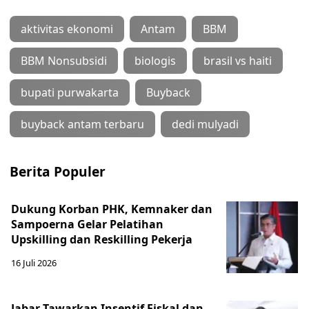
aktivitas ekonomi
Antam
BBM
BBM Nonsubsidi
biologis
brasil vs haiti
bupati purwakarta
Buyback
buyback antam terbaru
dedi mulyadi
Berita Populer
Dukung Korban PHK, Kemnaker dan
Sampoerna Gelar Pelatihan
Upskilling dan Reskilling Pekerja
16 Juli 2026
Jabar Tawarkan Insentif Fiskal dan