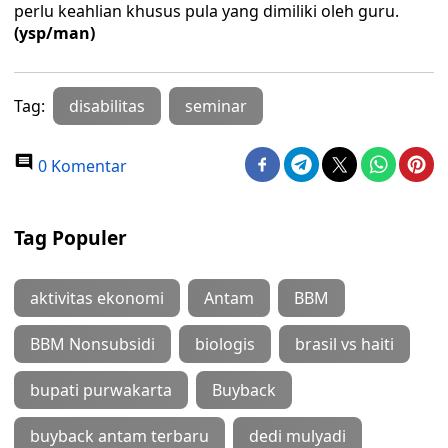
perlu keahlian khusus pula yang dimiliki oleh guru.
(ysp/man)
Tag:
disabilitas
seminar
0 Komentar
Tag Populer
aktivitas ekonomi
Antam
BBM
BBM Nonsubsidi
biologis
brasil vs haiti
bupati purwakarta
Buyback
buyback antam terbaru
dedi mulyadi