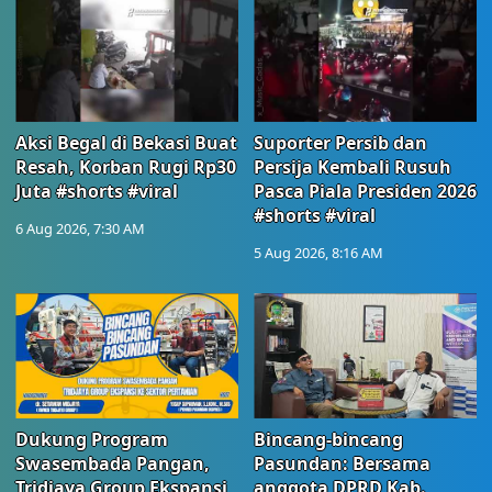
Aksi Begal di Bekasi Buat
Suporter Persib dan
Resah, Korban Rugi Rp30
Persija Kembali Rusuh
Juta #shorts #viral
Pasca Piala Presiden 2026
#shorts #viral
6 Aug 2026, 7:30 AM
5 Aug 2026, 8:16 AM
Dukung Program
Bincang-bincang
Swasembada Pangan,
Pasundan: Bersama
Tridjaya Group Ekspansi
anggota DPRD Kab.