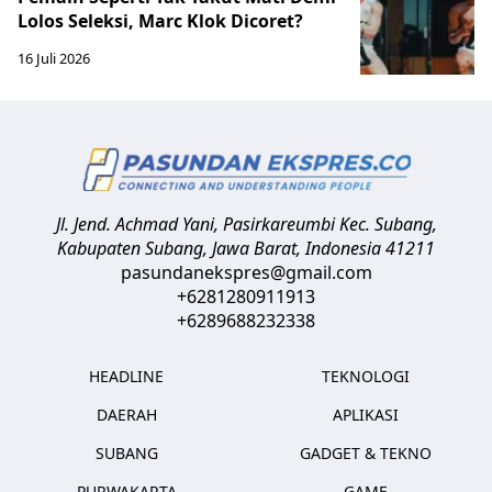
Lolos Seleksi, Marc Klok Dicoret?
16 Juli 2026
Jl. Jend. Achmad Yani, Pasirkareumbi
Kec. Subang,
Kabupaten Subang, Jawa Barat
,
Indonesia
41211
pasundanekspres@gmail.com
+6281280911913
+6289688232338
HEADLINE
TEKNOLOGI
DAERAH
APLIKASI
SUBANG
GADGET & TEKNO
PURWAKARTA
GAME