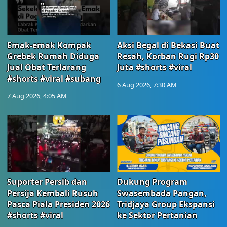
Emak-emak Kompak
Aksi Begal di Bekasi Buat
Grebek Rumah Diduga
Resah, Korban Rugi Rp30
Jual Obat Terlarang
Juta #shorts #viral
#shorts #viral #subang
6 Aug 2026, 7:30 AM
7 Aug 2026, 4:05 AM
Suporter Persib dan
Dukung Program
Persija Kembali Rusuh
Swasembada Pangan,
Pasca Piala Presiden 2026
Tridjaya Group Ekspansi
#shorts #viral
ke Sektor Pertanian