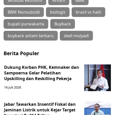
aktivitas ekonomi
Antam
BBM
BBM Nonsubsidi
biologis
brasil vs haiti
bupati purwakarta
Buyback
buyback antam terbaru
dedi mulyadi
Berita Populer
Dukung Korban PHK, Kemnaker dan
Sampoerna Gelar Pelatihan
Upskilling dan Reskilling Pekerja
16 Juli 2026
Jabar Tawarkan Insentif Fiskal dan
Jaminan Listrik untuk Kejar Target