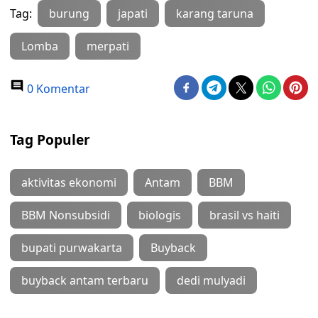
Tag:
burung
japati
karang taruna
Lomba
merpati
0 Komentar
Tag Populer
aktivitas ekonomi
Antam
BBM
BBM Nonsubsidi
biologis
brasil vs haiti
bupati purwakarta
Buyback
buyback antam terbaru
dedi mulyadi