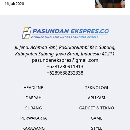
16 Juli 2026
Jl. Jend. Achmad Yani, Pasirkareumbi
Kec. Subang,
Kabupaten Subang, Jawa Barat
,
Indonesia
41211
pasundanekspres@gmail.com
+6281280911913
+6289688232338
HEADLINE
TEKNOLOGI
DAERAH
APLIKASI
SUBANG
GADGET & TEKNO
PURWAKARTA
GAME
KARAWANG
STYLE