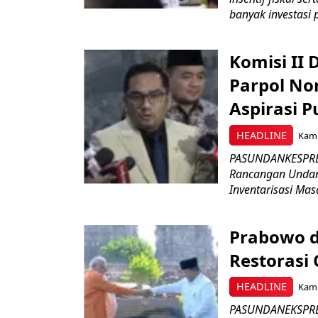
banyak investasi 
Komisi II
Parpol No
Aspirasi P
HEADLINE
Kami
PASUNDANKESPRES
Rancangan Undan
Inventarisasi Mas
Prabowo d
Restorasi
HEADLINE
Kami
PASUNDANEKSPRES