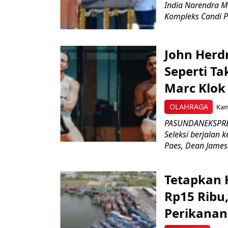
India Narendra M
Kompleks Candi P
John Herd
Seperti Ta
Marc Klok 
OLAHRAGA
Kami
PASUNDANEKSPRES
Seleksi berjalan
Paes, Dean James.
Tetapkan 
Rp15 Ribu,
Perikanan