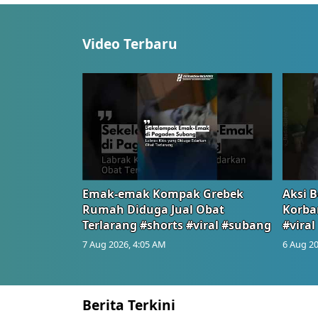
Video Terbaru
Emak-emak Kompak Grebek
Aksi B
Rumah Diduga Jual Obat
Korba
Terlarang #shorts #viral #subang
#viral
7 Aug 2026, 4:05 AM
6 Aug 20
Berita Terkini