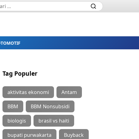
OTOMOTIF
Tag Populer
aktivitas ekonomi
Antam
BBM
BBM Nonsubsidi
biologis
brasil vs haiti
bupati purwakarta
Buyback