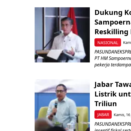
Dukung K
Sampoerna
Reskilling
NASIONAL
Kami
PASUNDANEKSPRES
PT HM Sampoerna
pekerja terdampa
Jabar Tawa
Listrik un
Triliun
JABAR
Kamis, 16 
PASUNDANEKSPRES
insentif fiskal s