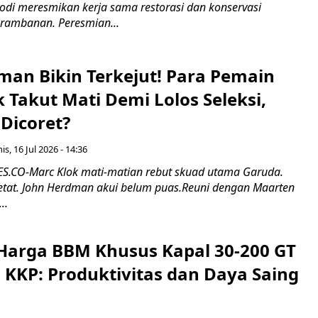
odi meresmikan kerja sama restorasi dan konservasi
rambanan. Peresmian...
man Bikin Terkejut! Para Pemain
k Takut Mati Demi Lolos Seleksi,
Dicoret?
s, 16 Jul 2026 - 14:36
.CO-Marc Klok mati-matian rebut skuad utama Garuda.
 ketat. John Herdman akui belum puas.Reuni dengan Maarten
..
Harga BBM Khusus Kapal 30-200 GT
 KKP: Produktivitas dan Daya Saing