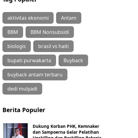
aktivitas ekonomi
Antam
BBM
BBM Nonsubsidi
biologis
brasil vs haiti
bupati purwakarta
Buyback
buyback antam terbaru
dedi mulyadi
Berita Populer
Dukung Korban PHK, Kemnaker
dan Sampoerna Gelar Pelatihan
Upskilling dan Reskilling Pekerja