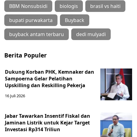
BBM Nonsubsidi
biologis
brasil vs haiti
bupati purwakarta
Buyback
buyback antam terbaru
dedi mulyadi
Berita Populer
Dukung Korban PHK, Kemnaker dan
Sampoerna Gelar Pelatihan
Upskilling dan Reskilling Pekerja
16 Juli 2026
Jabar Tawarkan Insentif Fiskal dan
Jaminan Listrik untuk Kejar Target
Investasi Rp314 Triliun