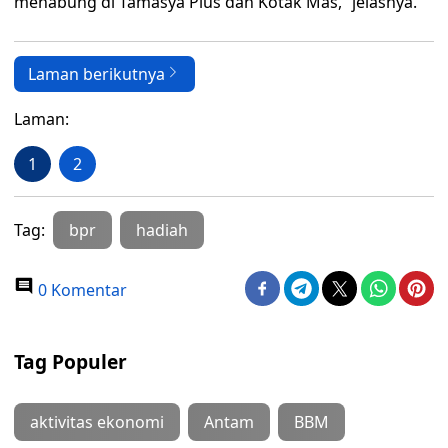
menabung di Tamasya Plus dan Kotak Mas,” jelasnya.
Laman berikutnya
Laman:
1
2
Tag:
bpr
hadiah
0 Komentar
Tag Populer
aktivitas ekonomi
Antam
BBM