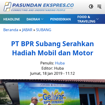
FOOD &
HEADLINE
DAERAH
PENDIDIKAN
TRAVELING
Beranda
»
JABAR
»
SUBANG
PT BPR Subang Serahkan
Hadiah Mobil dan Motor
Penulis:
Huba
Editor: Huba
Jumat, 18 Jan 2019 - 11:12