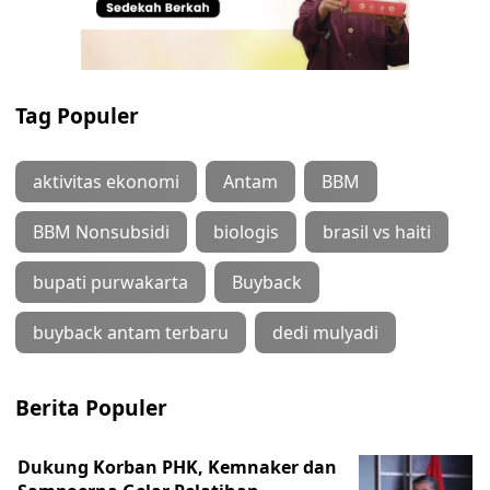
Tag Populer
aktivitas ekonomi
Antam
BBM
BBM Nonsubsidi
biologis
brasil vs haiti
bupati purwakarta
Buyback
buyback antam terbaru
dedi mulyadi
Berita Populer
Dukung Korban PHK, Kemnaker dan