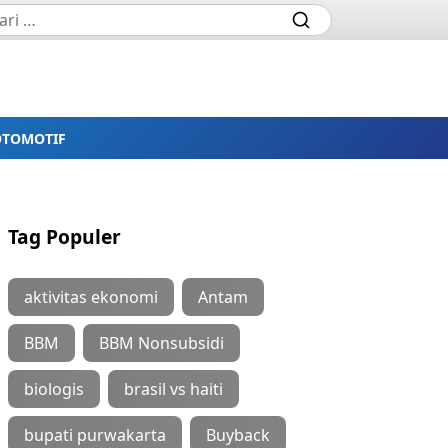
OTOMOTIF
Tag Populer
aktivitas ekonomi
Antam
BBM
BBM Nonsubsidi
biologis
brasil vs haiti
bupati purwakarta
Buyback