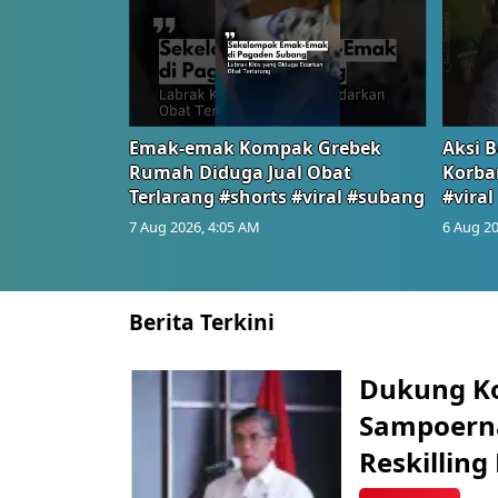
Emak-emak Kompak Grebek
Aksi B
Rumah Diduga Jual Obat
Korba
Terlarang #shorts #viral #subang
#viral
7 Aug 2026, 4:05 AM
6 Aug 20
Berita Terkini
Dukung K
Sampoerna
Reskilling