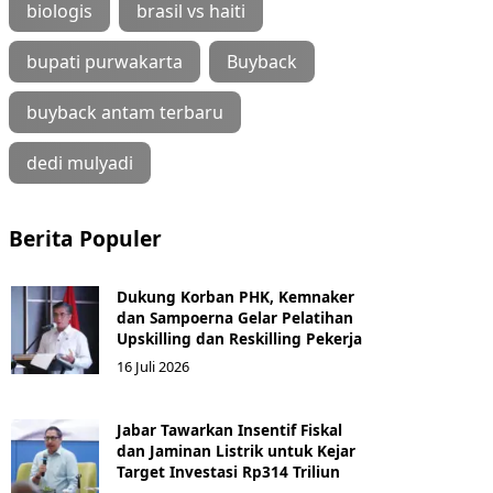
biologis
brasil vs haiti
bupati purwakarta
Buyback
buyback antam terbaru
dedi mulyadi
Berita Populer
Dukung Korban PHK, Kemnaker
dan Sampoerna Gelar Pelatihan
Upskilling dan Reskilling Pekerja
16 Juli 2026
Jabar Tawarkan Insentif Fiskal
dan Jaminan Listrik untuk Kejar
Target Investasi Rp314 Triliun