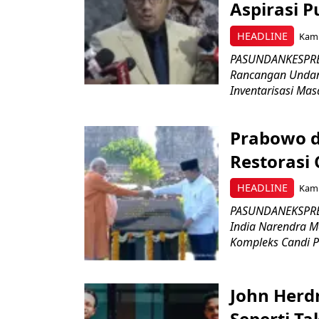
Aspirasi P
HEADLINE
Kami
PASUNDANKESPRES
Rancangan Undan
Inventarisasi Mas
Prabowo d
Restorasi
HEADLINE
Kami
PASUNDANEKSPRES
India Narendra M
Kompleks Candi P
John Herd
Seperti Ta