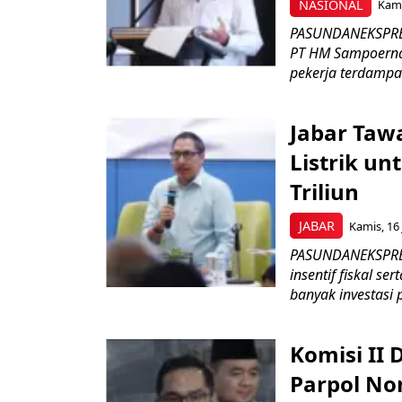
NASIONAL
Kami
PASUNDANEKSPRES
PT HM Sampoerna
pekerja terdampa
Jabar Tawa
Listrik un
Triliun
JABAR
Kamis, 16 
PASUNDANEKSPRES
insentif fiskal s
banyak investasi 
Komisi II
Parpol No