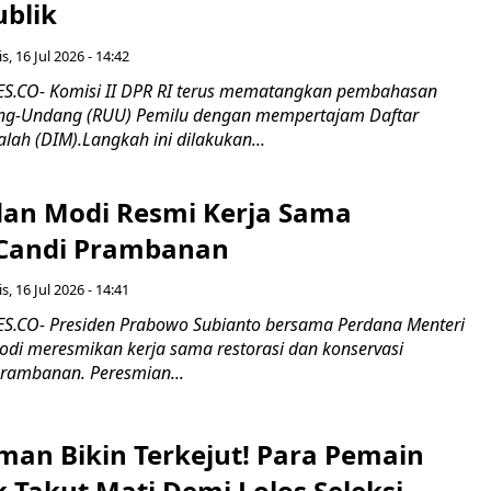
ublik
s, 16 Jul 2026 - 14:42
.CO- Komisi II DPR RI terus mematangkan pembahasan
g-Undang (RUU) Pemilu dengan mempertajam Daftar
alah (DIM).Langkah ini dilakukan...
an Modi Resmi Kerja Sama
 Candi Prambanan
s, 16 Jul 2026 - 14:41
.CO- Presiden Prabowo Subianto bersama Perdana Menteri
odi meresmikan kerja sama restorasi dan konservasi
rambanan. Peresmian...
man Bikin Terkejut! Para Pemain
k Takut Mati Demi Lolos Seleksi,