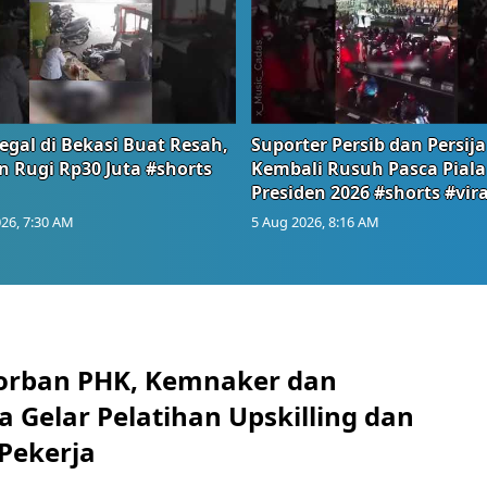
egal di Bekasi Buat Resah,
Suporter Persib dan Persija
n Rugi Rp30 Juta #shorts
Kembali Rusuh Pasca Piala
Presiden 2026 #shorts #vira
26, 7:30 AM
5 Aug 2026, 8:16 AM
orban PHK, Kemnaker dan
 Gelar Pelatihan Upskilling dan
 Pekerja