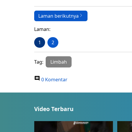
Laman berikutnya
Laman:
1
2
Tag:
Limbah
0 Komentar
Video Terbaru