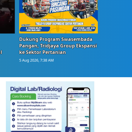
Dukung Program Swasembada
Pangan, Tridjaya Group Ekspansi
l
ke Sektor Pertanian
5 Aug 2026, 7:38 AM