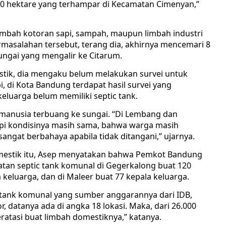
00 hektare yang terhampar di Kecamatan Cimenyan,”
 limbah kotoran sapi, sampah, maupun limbah industri
rmasalahan tersebut, terang dia, akhirnya mencemari 8
sungai yang mengalir ke Citarum.
tik, dia mengaku belum melakukan survei untuk
, di Kota Bandung terdapat hasil survei yang
eluarga belum memiliki septic tank.
ja manusia terbuang ke sungai. “Di Lembang dan
api kondisinya masih sama, bahwa warga masih
ngat berbahaya apabila tidak ditangani,” ujarnya.
mestik itu, Asep menyatakan bahwa Pemkot Bandung
an septic tank komunal di Gegerkalong buat 120
 keluarga, dan di Maleer buat 77 kepala keluarga.
ank komunal yang sumber anggarannya dari IDB,
, datanya ada di angka 18 lokasi. Maka, dari 26.000
eratasi buat limbah domestiknya,” katanya.