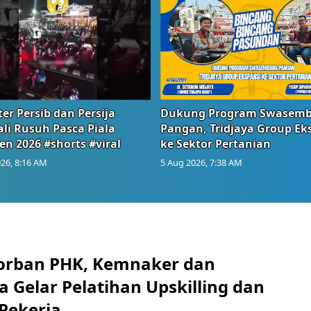
er Persib dan Persija
Dukung Program Swasem
li Rusuh Pasca Piala
Pangan, Tridjaya Group Ek
en 2026 #shorts #viral
ke Sektor Pertanian
26, 8:16 AM
5 Aug 2026, 7:38 AM
orban PHK, Kemnaker dan
 Gelar Pelatihan Upskilling dan
 Pekerja