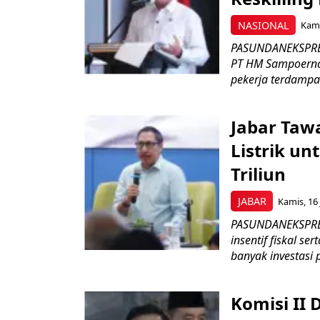
NASIONAL
Kami
PASUNDANEKSPRES
PT HM Sampoerna
pekerja terdampa
Jabar Tawa
Listrik un
Triliun
JABAR
Kamis, 16 
PASUNDANEKSPRES
insentif fiskal s
banyak investasi 
Komisi II