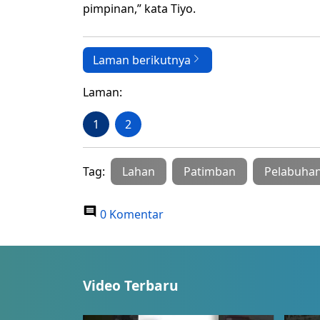
pimpinan,” kata Tiyo.
Laman berikutnya
Laman:
1
2
Tag:
Lahan
Patimban
Pelabuha
0 Komentar
Video Terbaru