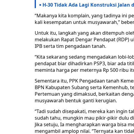
H-30 Tidak Ada Lagi Konstruksi Jalan 
“Makanya kita komplain, yang tadinya ini p
kali kesempatan untuk musyawarah,” beber
Untuk itu, langkah yang akan ditempuh ol
melakukan Rapat Dengar Pendapat (RDP) u
IPB serta tim pengadaan tanah.
“Kita sekarang sedang mengadakan lobi-lob
pendapat biar dihadirkan PSP3, biar ada ti
meminta harga per meternya Rp 500 ribu itu
Sementara itu, PPK Pengadaan tanah Keme
BPN Kabupaten Subang serta Kemenhub, te
Pertemuan yang dimaksud, berkaitan denga
musyawarah bentuk ganti kerugian.
“Tadi sudah disepakati, mereka kan ingin tah
sudah tahu, mungkin mau pikir-pikir dulu di
Jika setuju, Ia mengharapkan warga bisa m
mengambil amplop nilai. “Ternyata kan tida