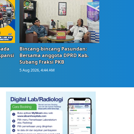
bada
Bincang-bincang Pasundan:
spansi
Bersama anggota DPRD Kab.
Subang Fraksi PKB
5 Aug 2026, 4:44 AM