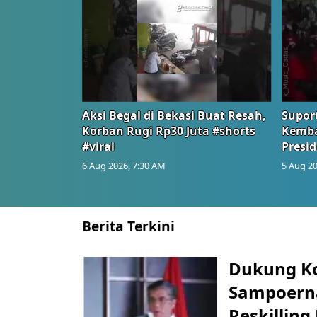
Aksi Begal di Bekasi Buat Resah,
Suport
Korban Rugi Rp30 Juta #shorts
Kemba
#viral
Presid
6 Aug 2026, 7:30 AM
5 Aug 20
Berita Terkini
Dukung K
Sampoerna
Reskilling