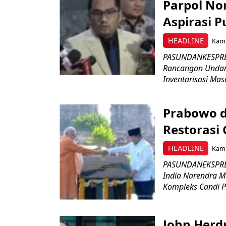
Parpol No
Aspirasi P
HEADLINE
Kami
PASUNDANKESPRES
Rancangan Undan
Inventarisasi Mas
Prabowo d
Restorasi
HEADLINE
Kami
PASUNDANEKSPRES
India Narendra M
Kompleks Candi P
John Herd