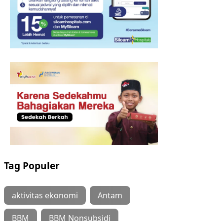
Tag Populer
aktivitas ekonomi
Antam
BBM
BBM Nonsubsidi