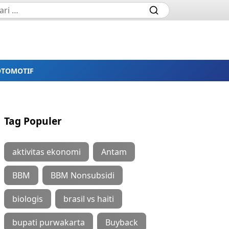
OTOMOTIF
Tag Populer
aktivitas ekonomi
Antam
BBM
BBM Nonsubsidi
biologis
brasil vs haiti
bupati purwakarta
Buyback