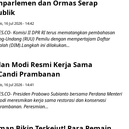
nparlemen dan Ormas Serap
ublik
s, 16 Jul 2026 - 14:42
.CO- Komisi II DPR RI terus mematangkan pembahasan
g-Undang (RUU) Pemilu dengan mempertajam Daftar
alah (DIM).Langkah ini dilakukan...
an Modi Resmi Kerja Sama
 Candi Prambanan
s, 16 Jul 2026 - 14:41
.CO- Presiden Prabowo Subianto bersama Perdana Menteri
odi meresmikan kerja sama restorasi dan konservasi
rambanan. Peresmian...
man Bikin Terkejut! Para Pemain