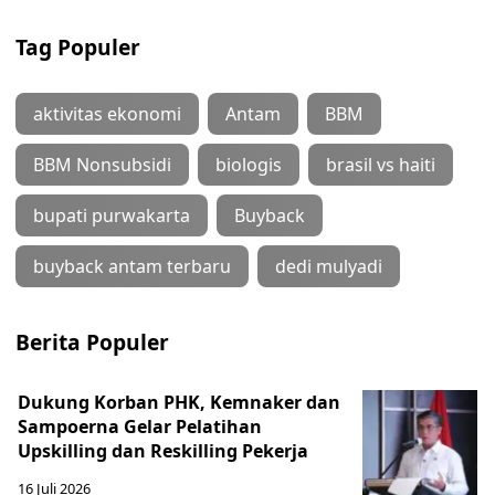
Tag Populer
aktivitas ekonomi
Antam
BBM
BBM Nonsubsidi
biologis
brasil vs haiti
bupati purwakarta
Buyback
buyback antam terbaru
dedi mulyadi
Berita Populer
Dukung Korban PHK, Kemnaker dan
Sampoerna Gelar Pelatihan
Upskilling dan Reskilling Pekerja
16 Juli 2026