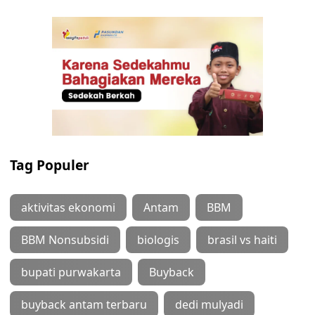
Tag Populer
aktivitas ekonomi
Antam
BBM
BBM Nonsubsidi
biologis
brasil vs haiti
bupati purwakarta
Buyback
buyback antam terbaru
dedi mulyadi