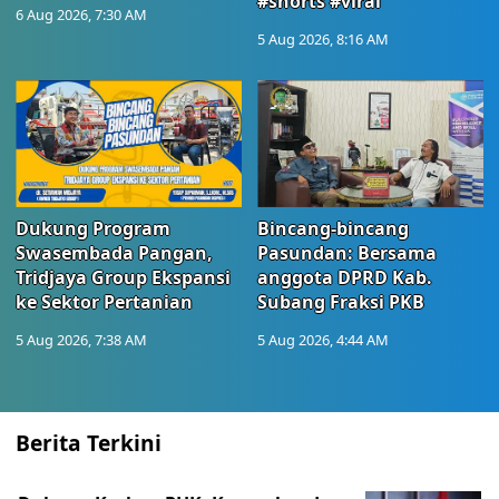
#shorts #viral
6 Aug 2026, 7:30 AM
5 Aug 2026, 8:16 AM
Dukung Program
Bincang-bincang
Swasembada Pangan,
Pasundan: Bersama
Tridjaya Group Ekspansi
anggota DPRD Kab.
ke Sektor Pertanian
Subang Fraksi PKB
5 Aug 2026, 7:38 AM
5 Aug 2026, 4:44 AM
Berita Terkini