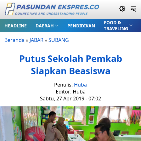
FOOD &
HEADLINE
DAERAH
PENDIDIKAN
TRAVELING
Beranda
»
JABAR
»
SUBANG
Putus Sekolah Pemkab
Siapkan Beasiswa
Penulis:
Huba
Editor: Huba
Sabtu, 27 Apr 2019 - 07:02