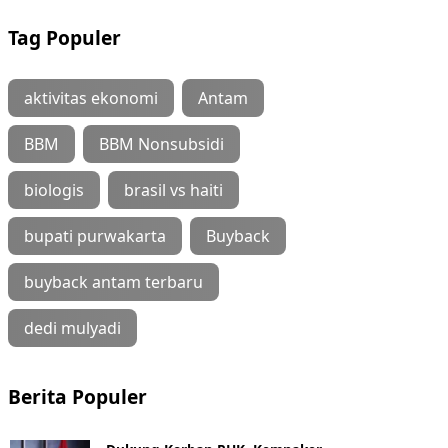
Tag Populer
aktivitas ekonomi
Antam
BBM
BBM Nonsubsidi
biologis
brasil vs haiti
bupati purwakarta
Buyback
buyback antam terbaru
dedi mulyadi
Berita Populer