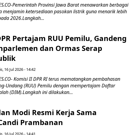
.CO-Pemerintah Provinsi Jawa Barat menawarkan berbagai
erta menjamin ketersediaan pasokan listrik guna menarik lebih
pada 2026.Langkah...
 DPR Pertajam RUU Pemilu, Gandeng
nparlemen dan Ormas Serap
ublik
s, 16 Jul 2026 - 14:42
.CO- Komisi II DPR RI terus mematangkan pembahasan
g-Undang (RUU) Pemilu dengan mempertajam Daftar
alah (DIM).Langkah ini dilakukan...
an Modi Resmi Kerja Sama
 Candi Prambanan
s, 16 Jul 2026 - 14:41