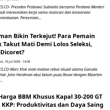
.CO- Presiden Prabowo Subianto bersama Perdana Menteri
odi meresmikan kerja sama restorasi dan konservasi
rambanan. Peresmian...
man Bikin Terkejut! Para Pemain
k Takut Mati Demi Lolos Seleksi,
Dicoret?
s, 16 Jul 2026 - 14:36
.CO-Marc Klok mati-matian rebut skuad utama Garuda.
 ketat. John Herdman akui belum puas.Reuni dengan Maarten
..
Harga BBM Khusus Kapal 30-200 GT
 KKP: Produktivitas dan Daya Saing