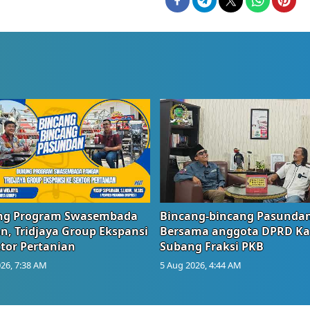
g Program Swasembada
Bincang-bincang Pasundan
n, Tridjaya Group Ekspansi
Bersama anggota DPRD Ka
tor Pertanian
Subang Fraksi PKB
26, 7:38 AM
5 Aug 2026, 4:44 AM