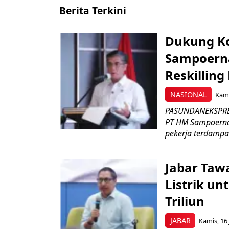
Berita Terkini
Dukung K
Sampoerna
Reskilling
NASIONAL
Kami
PASUNDANEKSPRES
PT HM Sampoerna
pekerja terdampa
Jabar Tawa
Listrik un
Triliun
JABAR
Kamis, 16 