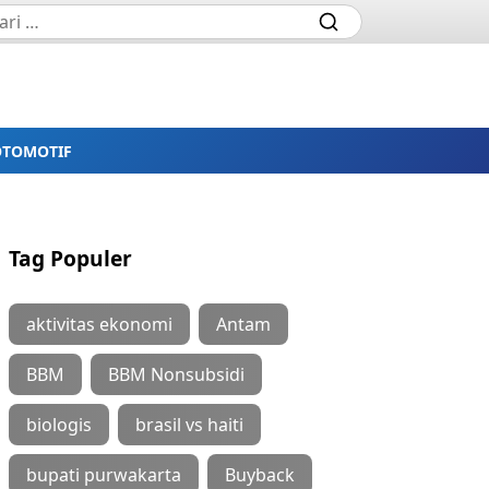
OTOMOTIF
Tag Populer
aktivitas ekonomi
Antam
BBM
BBM Nonsubsidi
biologis
brasil vs haiti
bupati purwakarta
Buyback