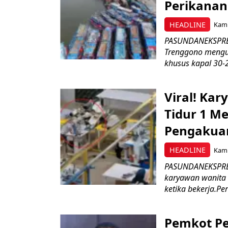
Perikanan
HEADLINE
Kami
PASUNDANEKSPRES
Trenggono meng
khusus kapal 30-2
Viral! Ka
Tidur 1 Me
Pengakua
HEADLINE
Kami
PASUNDANEKSPRES
karyawan wanita b
ketika bekerja.Pe
Pemkot Pe