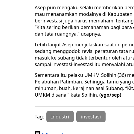
Asep pun mengaku selalu memberikan pem
mau menanamkan modalnya di Kabupaten Su
berinvestasi juga harus memahami tentang 
“Kita sering berikan pemahaman bagi para 
dan tata ruangnya,” ucapnya.
Lebih lanjut Asep menjelaskan saat ini pem
sedang menggodok revisi peraturan tata rua
masuk ke subang tidak terbentur oleh atura
sampai investasi-investasi itu menyalahi at
Sementara itu pelaku UMKM Solihin (36) m
Pelabuhan Patimban. Sehingga tamu yang da
minuman, buah, kerajinan asal Subang. “Ki
UMKM disana,” kata Solihin.
(ygo/sep)
Tag:
Industri
investasi