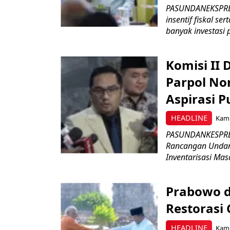
PASUNDANEKSPRES
insentif fiskal s
banyak investasi 
Komisi II
Parpol No
Aspirasi P
HEADLINE
Kami
PASUNDANKESPRES
Rancangan Undan
Inventarisasi Mas
Prabowo d
Restorasi
HEADLINE
Kami