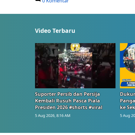
0 Komentar
Video Terbaru
Suporter Persib dan Persija
Dukun
Kembali Rusuh Pasca Piala
Panga
Presiden 2026 #shorts #viral
ke Sek
5 Aug 2026, 8:16 AM
5 Aug 20