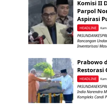
Komisi II
Parpol No
Aspirasi P
HEADLINE
Kami
PASUNDANKESPRES
Rancangan Undan
Inventarisasi Mas
Prabowo d
Restorasi
HEADLINE
Kami
PASUNDANEKSPRES
India Narendra M
Kompleks Candi P