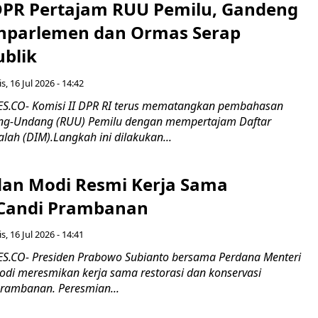
 DPR Pertajam RUU Pemilu, Gandeng
nparlemen dan Ormas Serap
ublik
s, 16 Jul 2026 - 14:42
.CO- Komisi II DPR RI terus mematangkan pembahasan
g-Undang (RUU) Pemilu dengan mempertajam Daftar
alah (DIM).Langkah ini dilakukan...
an Modi Resmi Kerja Sama
 Candi Prambanan
s, 16 Jul 2026 - 14:41
.CO- Presiden Prabowo Subianto bersama Perdana Menteri
odi meresmikan kerja sama restorasi dan konservasi
rambanan. Peresmian...