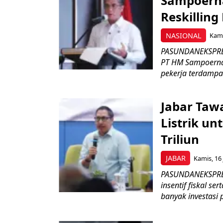
Sampoerna
Reskilling
NASIONAL
Kami
PASUNDANEKSPRES
PT HM Sampoerna
pekerja terdampa
Jabar Tawa
Listrik un
Triliun
JABAR
Kamis, 16 
PASUNDANEKSPRES
insentif fiskal s
banyak investasi 