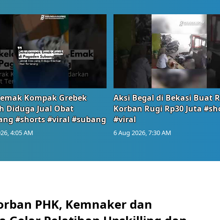
emak Kompak Grebek
Aksi Begal di Bekasi Buat 
 Diduga Jual Obat
Korban Rugi Rp30 Juta #sh
ang #shorts #viral #subang
#viral
26, 4:05 AM
6 Aug 2026, 7:30 AM
orban PHK, Kemnaker dan