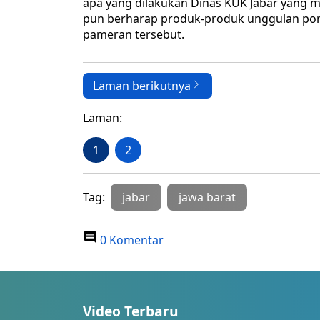
apa yang dilakukan Dinas KUK Jabar yang me
pun berharap produk-produk unggulan ponp
pameran tersebut.
Laman berikutnya
Laman:
1
2
Tag:
jabar
jawa barat
0 Komentar
Video Terbaru