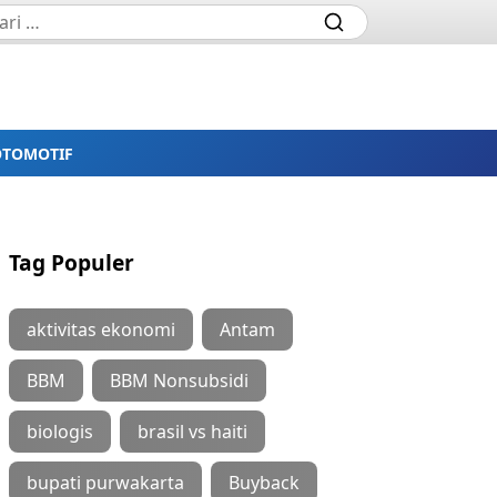
OTOMOTIF
Tag Populer
aktivitas ekonomi
Antam
BBM
BBM Nonsubsidi
biologis
brasil vs haiti
bupati purwakarta
Buyback