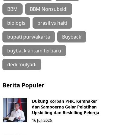
BBM
BBM Nonsubsidi
biologis
brasil vs haiti
bupati purwakarta
Buyback
buyback antam terbaru
dedi mulyadi
Berita Populer
Dukung Korban PHK, Kemnaker
dan Sampoerna Gelar Pelatihan
Upskilling dan Reskilling Pekerja
16 Juli 2026