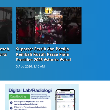
Resah,
Suporter Persib dan Persija
orts
Kembali Rusuh Pasca Piala
Presiden 2026 #shorts #viral
5 Aug 2026, 8:16 AM