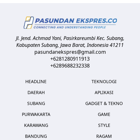
Jl. Jend. Achmad Yani, Pasirkareumbi
Kec. Subang,
Kabupaten Subang, Jawa Barat
,
Indonesia
41211
pasundanekspres@gmail.com
+6281280911913
+6289688232338
HEADLINE
TEKNOLOGI
DAERAH
APLIKASI
SUBANG
GADGET & TEKNO
PURWAKARTA
GAME
KARAWANG
STYLE
BANDUNG
RAGAM