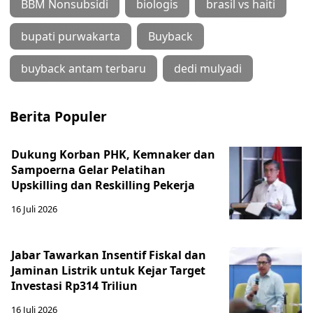
BBM Nonsubsidi
biologis
brasil vs haiti
bupati purwakarta
Buyback
buyback antam terbaru
dedi mulyadi
Berita Populer
Dukung Korban PHK, Kemnaker dan
Sampoerna Gelar Pelatihan
Upskilling dan Reskilling Pekerja
16 Juli 2026
Jabar Tawarkan Insentif Fiskal dan
Jaminan Listrik untuk Kejar Target
Investasi Rp314 Triliun
16 Juli 2026