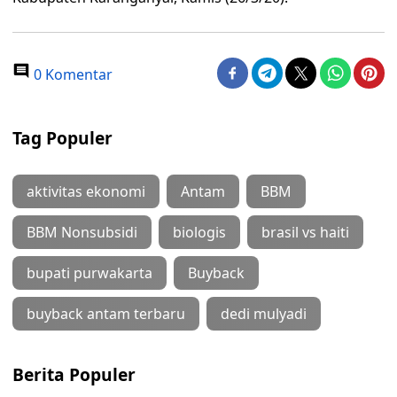
0 Komentar
Tag Populer
aktivitas ekonomi
Antam
BBM
BBM Nonsubsidi
biologis
brasil vs haiti
bupati purwakarta
Buyback
buyback antam terbaru
dedi mulyadi
Berita Populer