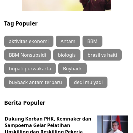
Tag Populer
aktivitas ekonomi
Antam
BBM
BBM Nonsubsidi
biologis
brasil vs haiti
bupati purwakarta
Buyback
buyback antam terbaru
dedi mulyadi
Berita Populer
Dukung Korban PHK, Kemnaker dan
Sampoerna Gelar Pelatihan
Upskilling dan Reskilling Pekerja