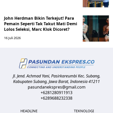
John Herdman Bikin Terkejut! Para
Pemain Seperti Tak Takut Mati Demi
Lolos Seleksi, Marc Klok Dicoret?
16 Juli 2026
Jl. Jend. Achmad Yani, Pasirkareumbi
Kec. Subang,
Kabupaten Subang, Jawa Barat
,
Indonesia
41211
pasundanekspres@gmail.com
+6281280911913
+6289688232338
HEADLINE
TEKNOLOGI