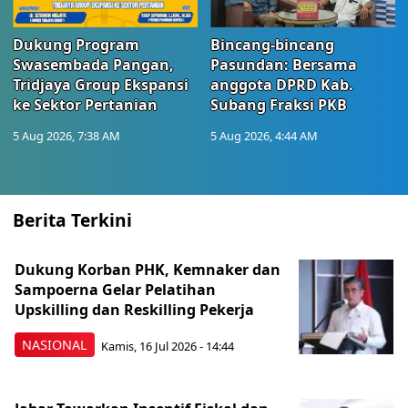
Dukung Program
Bincang-bincang
Swasembada Pangan,
Pasundan: Bersama
Tridjaya Group Ekspansi
anggota DPRD Kab.
ke Sektor Pertanian
Subang Fraksi PKB
5 Aug 2026, 7:38 AM
5 Aug 2026, 4:44 AM
Berita Terkini
Dukung Korban PHK, Kemnaker dan
Sampoerna Gelar Pelatihan
Upskilling dan Reskilling Pekerja
NASIONAL
Kamis, 16 Jul 2026 - 14:44