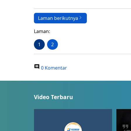
Laman berikutnya
Laman:
1
2
0 Komentar
Video Terbaru