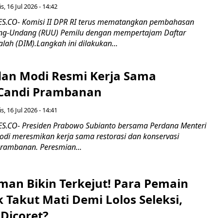
s, 16 Jul 2026 - 14:42
.CO- Komisi II DPR RI terus mematangkan pembahasan
g-Undang (RUU) Pemilu dengan mempertajam Daftar
alah (DIM).Langkah ini dilakukan...
an Modi Resmi Kerja Sama
 Candi Prambanan
s, 16 Jul 2026 - 14:41
.CO- Presiden Prabowo Subianto bersama Perdana Menteri
odi meresmikan kerja sama restorasi dan konservasi
rambanan. Peresmian...
man Bikin Terkejut! Para Pemain
k Takut Mati Demi Lolos Seleksi,
Dicoret?