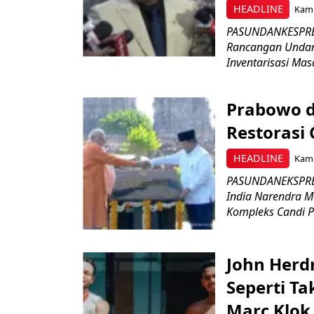
HEADLINE
Kami
PASUNDANKESPRES
Rancangan Undan
Inventarisasi Mas
Prabowo d
Restorasi
HEADLINE
Kami
PASUNDANEKSPRES
India Narendra M
Kompleks Candi P
John Herd
Seperti Ta
Marc Klok 