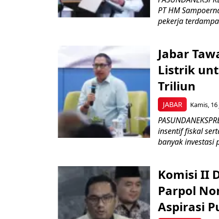
PT HM Sampoerna
pekerja terdampa
Jabar Tawa
Listrik un
Triliun
JABAR
Kamis, 16 
PASUNDANEKSPRES
insentif fiskal s
banyak investasi 
Komisi II
Parpol No
Aspirasi P