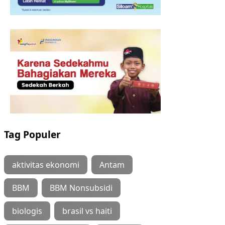
Tag Populer
aktivitas ekonomi
Antam
BBM
BBM Nonsubsidi
biologis
brasil vs haiti