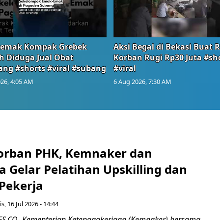
emak Kompak Grebek
Aksi Begal di Bekasi Buat 
 Diduga Jual Obat
Korban Rugi Rp30 Juta #sh
ang #shorts #viral #subang
#viral
26, 4:05 AM
6 Aug 2026, 7:30 AM
orban PHK, Kemnaker dan
 Gelar Pelatihan Upskilling dan
 Pekerja
s, 16 Jul 2026 - 14:44
.CO- Kementerian Ketenagakerjaan (Kemnaker) bersama