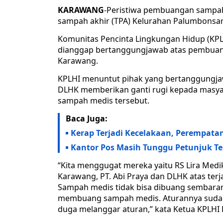
KARAWANG
-Peristiwa pembuangan sampah
sampah akhir (TPA) Kelurahan Palumbonsari 
Komunitas Pencinta Lingkungan Hidup (KP
dianggap bertanggungjawab atas pembuang
Karawang.
KPLHI menuntut pihak yang bertanggungjaw
DLHK memberikan ganti rugi kepada masyar
sampah medis tersebut.
Baca Juga:
Kerap Terjadi Kecelakaan, Perempat
Kantor Pos Masih Tunggu Petunjuk Te
“Kita menggugat mereka yaitu RS Lira Medi
Karawang, PT. Abi Praya dan DLHK atas ter
Sampah medis tidak bisa dibuang sembarang
membuang sampah medis. Aturannya suda
duga melanggar aturan,” kata Ketua KPLHI K