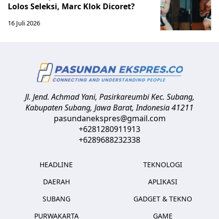
Lolos Seleksi, Marc Klok Dicoret?
16 Juli 2026
Jl. Jend. Achmad Yani, Pasirkareumbi
Kec. Subang,
Kabupaten Subang, Jawa Barat
,
Indonesia
41211
pasundanekspres@gmail.com
+6281280911913
+6289688232338
HEADLINE
TEKNOLOGI
DAERAH
APLIKASI
SUBANG
GADGET & TEKNO
PURWAKARTA
GAME