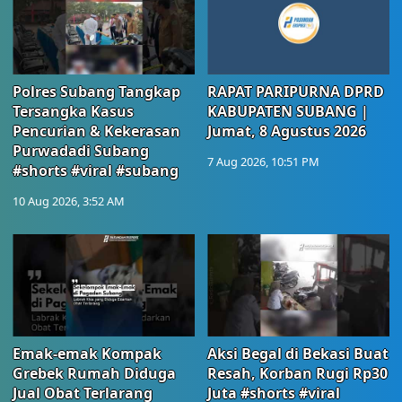
Polres Subang Tangkap
RAPAT PARIPURNA DPRD
Tersangka Kasus
KABUPATEN SUBANG |
Pencurian & Kekerasan
Jumat, 8 Agustus 2026
Purwadadi Subang
7 Aug 2026, 10:51 PM
#shorts #viral #subang
10 Aug 2026, 3:52 AM
Emak-emak Kompak
Aksi Begal di Bekasi Buat
Grebek Rumah Diduga
Resah, Korban Rugi Rp30
Jual Obat Terlarang
Juta #shorts #viral