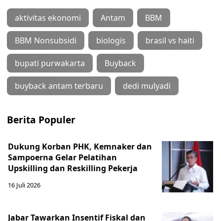
aktivitas ekonomi
Antam
BBM
BBM Nonsubsidi
biologis
brasil vs haiti
bupati purwakarta
Buyback
buyback antam terbaru
dedi mulyadi
Berita Populer
Dukung Korban PHK, Kemnaker dan
Sampoerna Gelar Pelatihan
Upskilling dan Reskilling Pekerja
16 Juli 2026
Jabar Tawarkan Insentif Fiskal dan