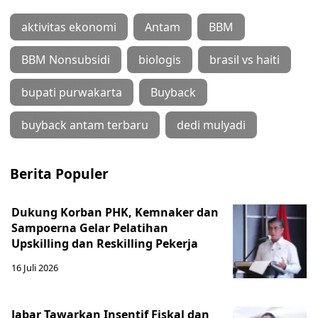
aktivitas ekonomi
Antam
BBM
BBM Nonsubsidi
biologis
brasil vs haiti
bupati purwakarta
Buyback
buyback antam terbaru
dedi mulyadi
Berita Populer
Dukung Korban PHK, Kemnaker dan
Sampoerna Gelar Pelatihan
Upskilling dan Reskilling Pekerja
16 Juli 2026
Jabar Tawarkan Insentif Fiskal dan