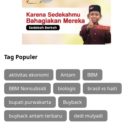
Tag Populer
aktivitas ekonomi
Antam
BBM
BBM Nonsubsidi
biologis
brasil vs haiti
bupati purwakarta
Buyback
buyback antam terbaru
dedi mulyadi