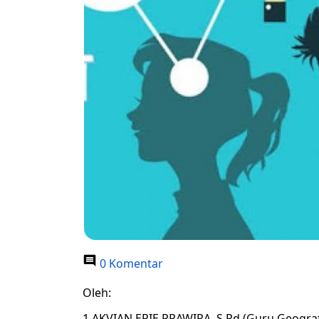
0 Komentar
Oleh:
1.AKVIAN ERIE PRAWIRA, S.Pd.(Guru Geograf