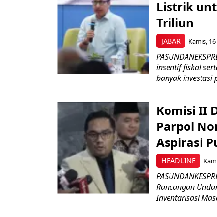
Listrik un
Triliun
JABAR
Kamis, 16 
PASUNDANEKSPRES
insentif fiskal s
banyak investasi 
Komisi II
Parpol No
Aspirasi P
HEADLINE
Kami
PASUNDANKESPRES
Rancangan Undan
Inventarisasi Mas