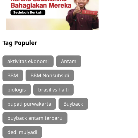
Tag Populer
aktivitas ekonomi
Antam
BBM
BBM Nonsubsidi
biologis
brasil vs haiti
bupati purwakarta
Buyback
buyback antam terbaru
dedi mulyadi