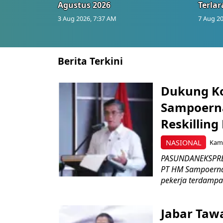
Agustus 2026
Terlar
3 Aug 2026, 7:37 AM
7 Aug 20
Berita Terkini
Dukung K
Sampoerna
Reskilling
NASIONAL
Kami
PASUNDANEKSPRES
PT HM Sampoerna
pekerja terdampa
Jabar Tawa