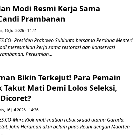
an Modi Resmi Kerja Sama
 Candi Prambanan
s, 16 Jul 2026 - 14:41
.CO- Presiden Prabowo Subianto bersama Perdana Menteri
odi meresmikan kerja sama restorasi dan konservasi
rambanan. Peresmian...
man Bikin Terkejut! Para Pemain
k Takut Mati Demi Lolos Seleksi,
Dicoret?
s, 16 Jul 2026 - 14:36
.CO-Marc Klok mati-matian rebut skuad utama Garuda.
 ketat. John Herdman akui belum puas.Reuni dengan Maarten
..