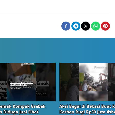
emak Kompak Grebek
Aksi Begal di Bekasi Buat 
 Diduga Jual Obat
Korban Rugi Rp30 Juta #sh