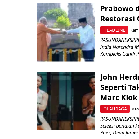
Prabowo d
Restorasi
HEADLINE
Kami
PASUNDANEKSPRES
India Narendra M
Kompleks Candi P
John Herd
Seperti Ta
Marc Klok 
OLAHRAGA
Kami
PASUNDANEKSPRES
Seleksi berjalan
Paes, Dean James.