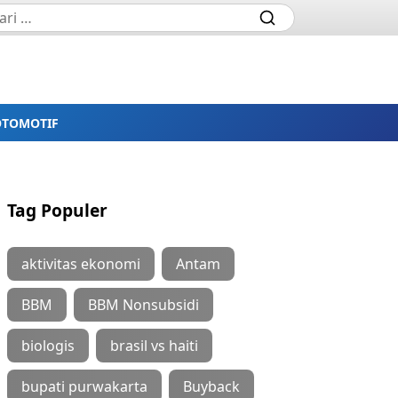
OTOMOTIF
Tag Populer
aktivitas ekonomi
Antam
BBM
BBM Nonsubsidi
biologis
brasil vs haiti
bupati purwakarta
Buyback