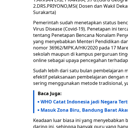
2.DRS.PRIYONO,MSi( Dosen dan Wakil Dekan
Surakarta)
Pemerintah sudah menetapkan status benc
Virus Disease (Covid-19). Penetapan ini t
tentang Penetapan Bencana Nonalam Penyeb
yang menyebabkan Menteri Pendidikan da
nomor 36962/MPK.A/HK/2020 pada 17 Maret 
sekolah maupun di kampus perguruan tingg
online sebagai upaya pencegahan terhada
Sudah lebih dari satu bulan pembelajaran 
efektif pelaksanaan pembelajaran dengan me
sering menggunakan metode tradisional, ya
Baca Juga:
WHO Catat Indonesia jadi Negara Terti
Masuk Zona Biru, Bandung Barat Ak
Keadaan luar biasa ini yang menyebabkan 
daring ini, sehingga banyak guru yang han