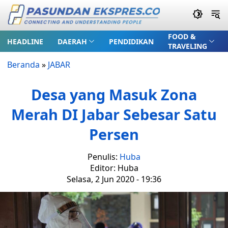
FOOD &
HEADLINE
DAERAH
PENDIDIKAN
TRAVELING
Beranda
»
JABAR
Desa yang Masuk Zona
Merah DI Jabar Sebesar Satu
Persen
Penulis:
Huba
Editor: Huba
Selasa, 2 Jun 2020 - 19:36