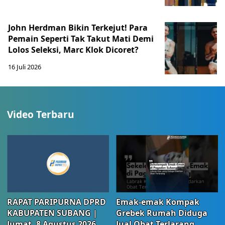
John Herdman Bikin Terkejut! Para
Pemain Seperti Tak Takut Mati Demi
Lolos Seleksi, Marc Klok Dicoret?
16 Juli 2026
Video Terbaru
RAPAT PARIPURNA DPRD
Emak-emak Kompak
KABUPATEN SUBANG |
Grebek Rumah Diduga
Jumat, 8 Agustus 2026
Jual Obat Terlarang