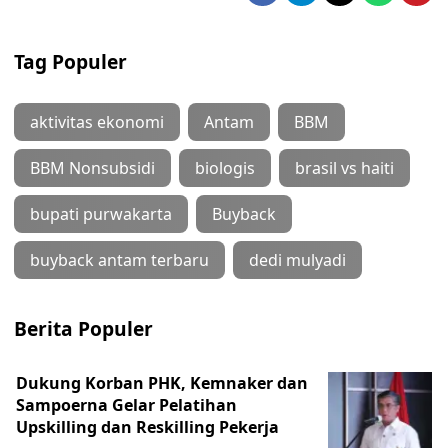
Tag Populer
aktivitas ekonomi
Antam
BBM
BBM Nonsubsidi
biologis
brasil vs haiti
bupati purwakarta
Buyback
buyback antam terbaru
dedi mulyadi
Berita Populer
Dukung Korban PHK, Kemnaker dan
Sampoerna Gelar Pelatihan
Upskilling dan Reskilling Pekerja