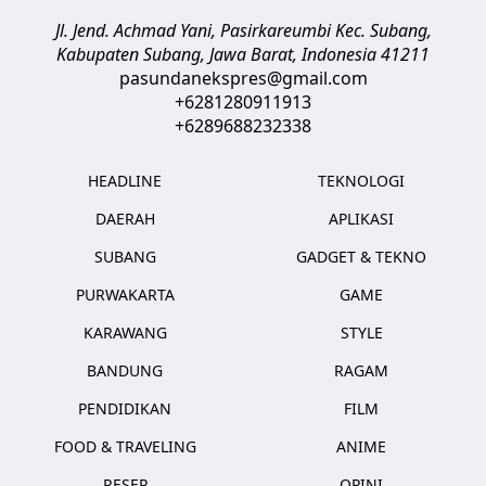
Jl. Jend. Achmad Yani, Pasirkareumbi
Kec. Subang,
Kabupaten Subang, Jawa Barat
,
Indonesia
41211
pasundanekspres@gmail.com
+6281280911913
+6289688232338
HEADLINE
TEKNOLOGI
DAERAH
APLIKASI
SUBANG
GADGET & TEKNO
PURWAKARTA
GAME
KARAWANG
STYLE
BANDUNG
RAGAM
PENDIDIKAN
FILM
FOOD & TRAVELING
ANIME
RESEP
OPINI