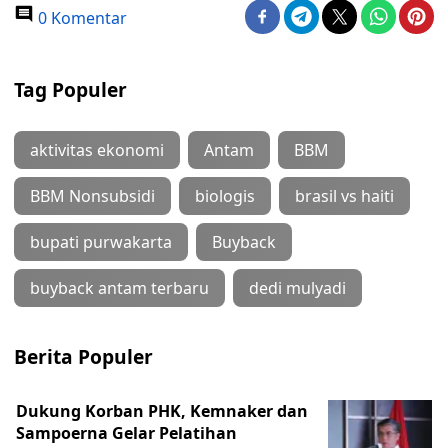
0 Komentar
Tag Populer
aktivitas ekonomi
Antam
BBM
BBM Nonsubsidi
biologis
brasil vs haiti
bupati purwakarta
Buyback
buyback antam terbaru
dedi mulyadi
Berita Populer
Dukung Korban PHK, Kemnaker dan
Sampoerna Gelar Pelatihan