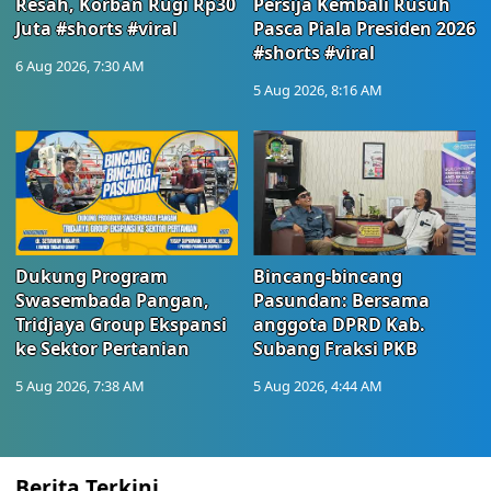
Resah, Korban Rugi Rp30
Persija Kembali Rusuh
Juta #shorts #viral
Pasca Piala Presiden 2026
#shorts #viral
6 Aug 2026, 7:30 AM
5 Aug 2026, 8:16 AM
Dukung Program
Bincang-bincang
Swasembada Pangan,
Pasundan: Bersama
Tridjaya Group Ekspansi
anggota DPRD Kab.
ke Sektor Pertanian
Subang Fraksi PKB
5 Aug 2026, 7:38 AM
5 Aug 2026, 4:44 AM
Berita Terkini