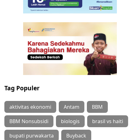
Tag Populer
aktivitas ekonomi
Antam
BBM
BBM Nonsubsidi
biologis
brasil vs haiti
bupati purwakarta
Buyback