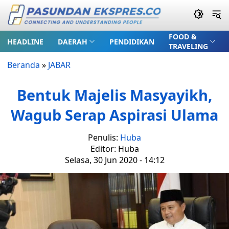
FOOD &
HEADLINE
DAERAH
PENDIDIKAN
TRAVELING
Beranda
»
JABAR
Bentuk Majelis Masyayikh,
Wagub Serap Aspirasi Ulama
Penulis:
Huba
Editor: Huba
Selasa, 30 Jun 2020 - 14:12