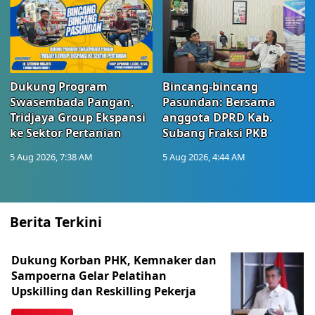
Dukung Program
Bincang-bincang
Swasembada Pangan,
Pasundan: Bersama
Tridjaya Group Ekspansi
anggota DPRD Kab.
ke Sektor Pertanian
Subang Fraksi PKB
5 Aug 2026, 7:38 AM
5 Aug 2026, 4:44 AM
Berita Terkini
Dukung Korban PHK, Kemnaker dan
Sampoerna Gelar Pelatihan
Upskilling dan Reskilling Pekerja