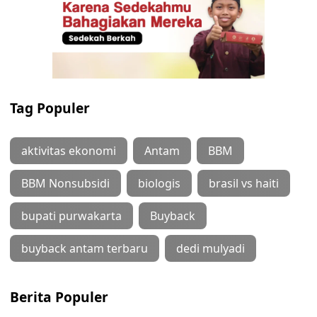
Tag Populer
aktivitas ekonomi
Antam
BBM
BBM Nonsubsidi
biologis
brasil vs haiti
bupati purwakarta
Buyback
buyback antam terbaru
dedi mulyadi
Berita Populer