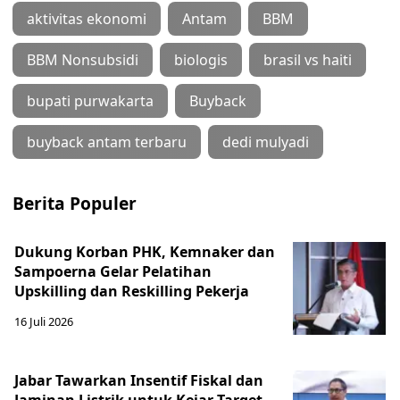
aktivitas ekonomi
Antam
BBM
BBM Nonsubsidi
biologis
brasil vs haiti
bupati purwakarta
Buyback
buyback antam terbaru
dedi mulyadi
Berita Populer
Dukung Korban PHK, Kemnaker dan
Sampoerna Gelar Pelatihan
Upskilling dan Reskilling Pekerja
16 Juli 2026
Jabar Tawarkan Insentif Fiskal dan