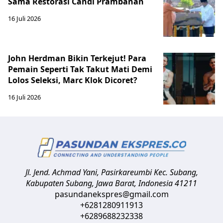
Sama Restorasi Candi Prambanan
16 Juli 2026
John Herdman Bikin Terkejut! Para
Pemain Seperti Tak Takut Mati Demi
Lolos Seleksi, Marc Klok Dicoret?
16 Juli 2026
Jl. Jend. Achmad Yani, Pasirkareumbi
Kec. Subang,
Kabupaten Subang, Jawa Barat
,
Indonesia
41211
pasundanekspres@gmail.com
+6281280911913
+6289688232338