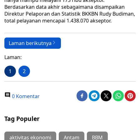
hanya mampu melayani 173 ribu akseptor.
Berdasarkan data akhir sebagaimana disampaikan
Direktur Pelaporan dan Statistik BKKBN Rudy Budiman,
total pelayanan mencapai 1.438.070 akseptor.
Laman berikutnya
Laman:
1
2
0 Komentar
Tag Populer
aktivitas ekonomi
Antam
BBM