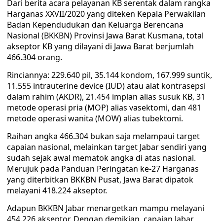
Dari berita acara pelayanan KB serentak dalam rangka
Harganas XXVII/2020 yang diteken Kepala Perwakilan
Badan Kependudukan dan Keluarga Berencana
Nasional (BKKBN) Provinsi Jawa Barat Kusmana, total
akseptor KB yang dilayani di Jawa Barat berjumlah
466.304 orang.
Rinciannya: 229.640 pil, 35.144 kondom, 167.999 suntik,
11.555 intrauterine device (IUD) atau alat kontrasepsi
dalam rahim (AKDR), 21.454 implan alias susuk KB, 31
metode operasi pria (MOP) alias vasektomi, dan 481
metode operasi wanita (MOW) alias tubektomi.
Raihan angka 466.304 bukan saja melampaui target
capaian nasional, melainkan target Jabar sendiri yang
sudah sejak awal mematok angka di atas nasional.
Merujuk pada Panduan Peringatan ke-27 Harganas
yang diterbitkan BKKBN Pusat, Jawa Barat dipatok
melayani 418.224 akseptor.
Adapun BKKBN Jabar menargetkan mampu melayani
454.226 akseptor. Dengan demikian, capaian Jabar