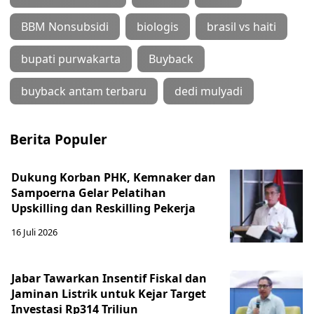
BBM Nonsubsidi
biologis
brasil vs haiti
bupati purwakarta
Buyback
buyback antam terbaru
dedi mulyadi
Berita Populer
Dukung Korban PHK, Kemnaker dan
Sampoerna Gelar Pelatihan
Upskilling dan Reskilling Pekerja
16 Juli 2026
Jabar Tawarkan Insentif Fiskal dan
Jaminan Listrik untuk Kejar Target
Investasi Rp314 Triliun