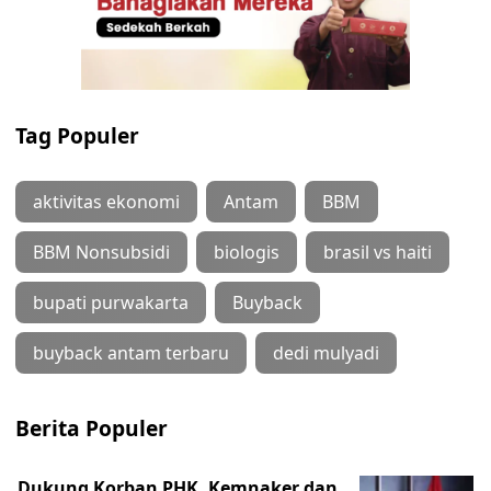
Tag Populer
aktivitas ekonomi
Antam
BBM
BBM Nonsubsidi
biologis
brasil vs haiti
bupati purwakarta
Buyback
buyback antam terbaru
dedi mulyadi
Berita Populer
Dukung Korban PHK, Kemnaker dan