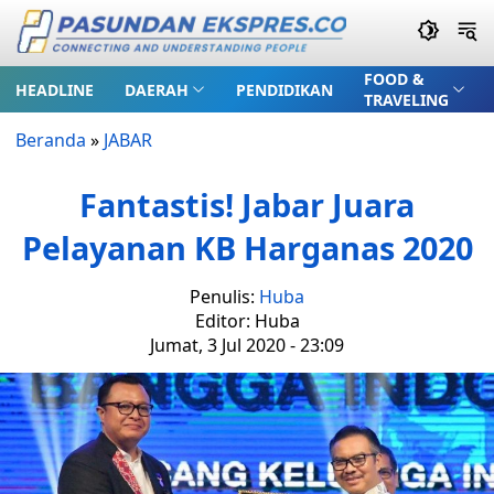
FOOD &
HEADLINE
DAERAH
PENDIDIKAN
TRAVELING
Beranda
»
JABAR
Fantastis! Jabar Juara
Pelayanan KB Harganas 2020
Penulis:
Huba
Editor: Huba
Jumat, 3 Jul 2020 - 23:09