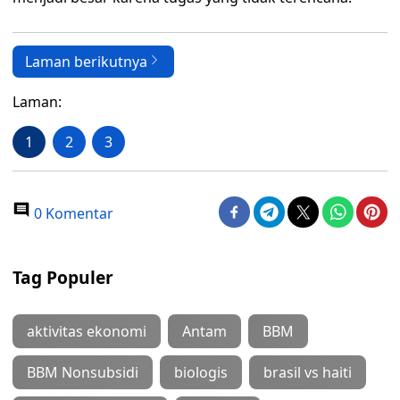
Laman berikutnya
Laman:
1
2
3
0 Komentar
Tag Populer
aktivitas ekonomi
Antam
BBM
BBM Nonsubsidi
biologis
brasil vs haiti