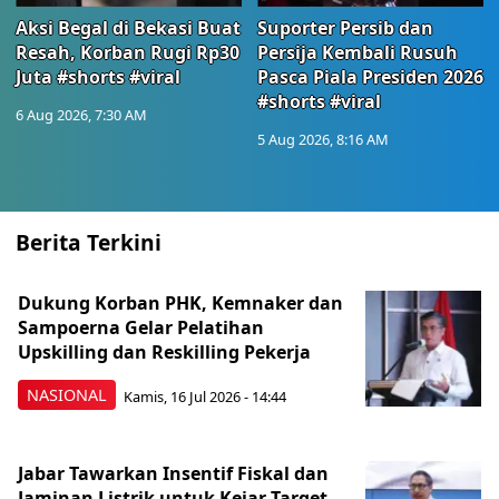
Aksi Begal di Bekasi Buat
Suporter Persib dan
Resah, Korban Rugi Rp30
Persija Kembali Rusuh
Juta #shorts #viral
Pasca Piala Presiden 2026
#shorts #viral
6 Aug 2026, 7:30 AM
5 Aug 2026, 8:16 AM
Berita Terkini
Dukung Korban PHK, Kemnaker dan
Sampoerna Gelar Pelatihan
Upskilling dan Reskilling Pekerja
NASIONAL
Kamis, 16 Jul 2026 - 14:44
Jabar Tawarkan Insentif Fiskal dan
Jaminan Listrik untuk Kejar Target