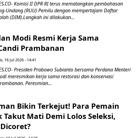
.CO- Komisi II DPR RI terus mematangkan pembahasan
g-Undang (RUU) Pemilu dengan mempertajam Daftar
alah (DIM).Langkah ini dilakukan...
an Modi Resmi Kerja Sama
 Candi Prambanan
s, 16 Jul 2026 - 14:41
.CO- Presiden Prabowo Subianto bersama Perdana Menteri
odi meresmikan kerja sama restorasi dan konservasi
rambanan. Peresmian...
man Bikin Terkejut! Para Pemain
k Takut Mati Demi Lolos Seleksi,
Dicoret?
s, 16 Jul 2026 - 14:36