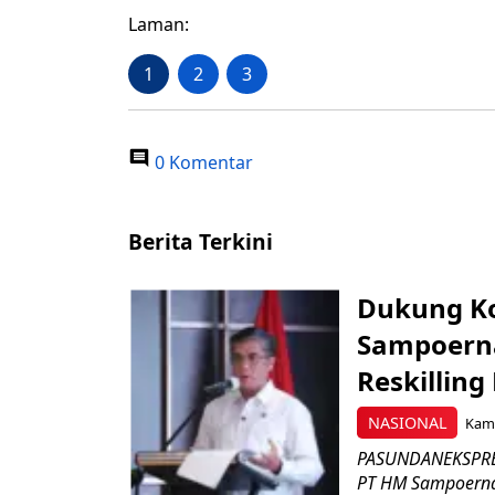
Laman:
1
2
3
0 Komentar
Berita Terkini
Dukung K
Sampoerna
Reskilling
NASIONAL
Kami
PASUNDANEKSPRES
PT HM Sampoerna