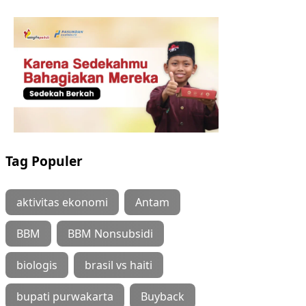
Tag Populer
aktivitas ekonomi
Antam
BBM
BBM Nonsubsidi
biologis
brasil vs haiti
bupati purwakarta
Buyback