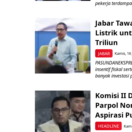
pekerja terdampa
Jabar Tawa
Listrik un
Triliun
JABAR
Kamis, 16 
PASUNDANEKSPRES
insentif fiskal s
banyak investasi 
Komisi II
Parpol No
Aspirasi P
HEADLINE
Kami