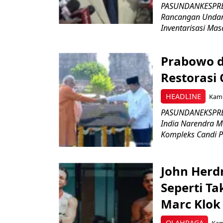
PASUNDANKESPRES
Rancangan Undan
Inventarisasi Mas
Prabowo d
Restorasi
HEADLINE
Kami
PASUNDANEKSPRES
India Narendra M
Kompleks Candi P
John Herd
Seperti Ta
Marc Klok 
OLAHRAGA
Kami