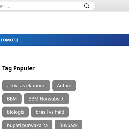
OTOMOTIF
Tag Populer
aktivitas ekonomi
Antam
BBM
BBM Nonsubsidi
biologis
brasil vs haiti
bupati purwakarta
Buyback