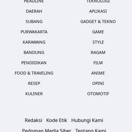
HEADLINE
TEKNOLOGI
DAERAH
APLIKASI
SUBANG
GADGET & TEKNO
PURWAKARTA
GAME
KARAWANG
STYLE
BANDUNG
RAGAM
PENDIDIKAN
FILM
FOOD & TRAVELING
ANIME
RESEP
OPINI
KULINER
OTOMOTIF
Redaksi
Kode Etik
Hubungi Kami
Pedoman Media Siber
Tentang Kami