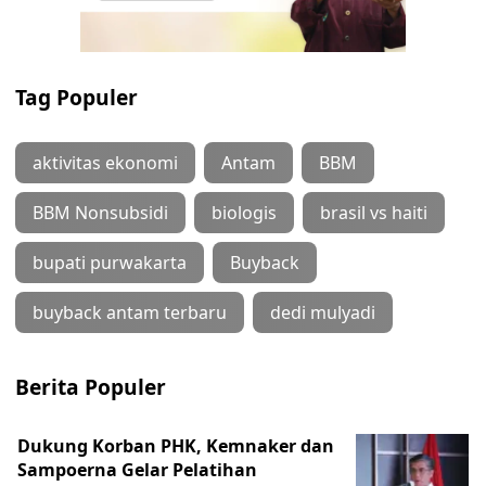
Tag Populer
aktivitas ekonomi
Antam
BBM
BBM Nonsubsidi
biologis
brasil vs haiti
bupati purwakarta
Buyback
buyback antam terbaru
dedi mulyadi
Berita Populer
Dukung Korban PHK, Kemnaker dan
Sampoerna Gelar Pelatihan