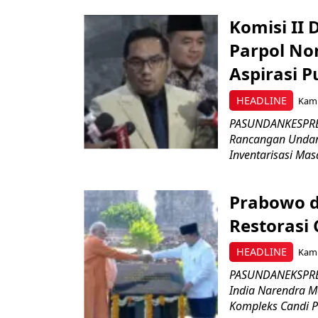
Komisi II
Parpol No
Aspirasi P
HEADLINE
Kami
PASUNDANKESPRES
Rancangan Undan
Inventarisasi Mas
Prabowo d
Restorasi
HEADLINE
Kami
PASUNDANEKSPRES
India Narendra M
Kompleks Candi P