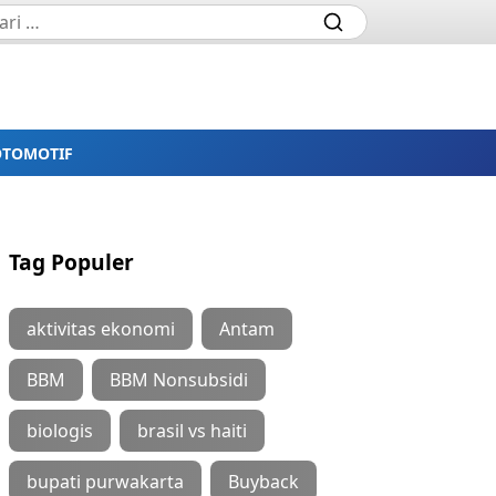
OTOMOTIF
Tag Populer
aktivitas ekonomi
Antam
BBM
BBM Nonsubsidi
biologis
brasil vs haiti
bupati purwakarta
Buyback