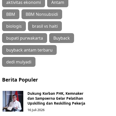
aktivitas ekonomi
Antam
BBM
BBM Nonsubsidi
biologis
brasil vs haiti
bupati purwakarta
Buyback
buyback antam terbaru
dedi mulyadi
Berita Populer
Dukung Korban PHK, Kemnaker
dan Sampoerna Gelar Pelatihan
Upskilling dan Reskilling Pekerja
16 Juli 2026