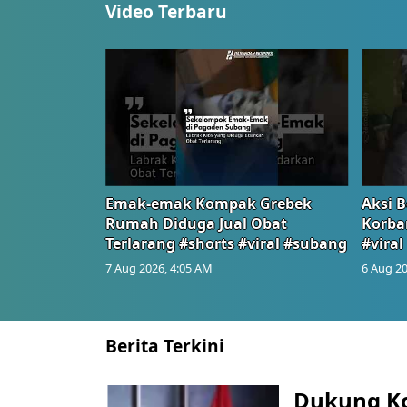
Video Terbaru
Emak-emak Kompak Grebek
Aksi B
Rumah Diduga Jual Obat
Korba
Terlarang #shorts #viral #subang
#viral
7 Aug 2026, 4:05 AM
6 Aug 20
Berita Terkini
Dukung K