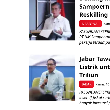
Sampoerna
Reskilling
NASIONAL
Kami
PASUNDANEKSPRES
PT HM Sampoerna
pekerja terdampa
Jabar Tawa
Listrik un
Triliun
JABAR
Kamis, 16 
PASUNDANEKSPRES
insentif fiskal s
banyak investasi 