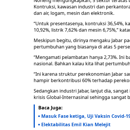
Noneng mengungkapkan, 5 sektor teratas b
Kontruksi, kawasan industri dan perkantoran
dan air, logam, mesin dan elektronik.
“Untuk presentasenya, kontruksi 36,54%, k
10,92%, listrik 7,62% dan mesin 6,75%,” kata
Meskipun begitu, dirinya mengaku Jabar pa
pertumbuhan yang biasanya di atas 5 perse
“Mengamati pelambatan hanya 2,73%. Ini b
nasional. Bahkan kalau kita lihat pertumbuh
“Ini karena struktur perekonomian Jabar s
hampir berkontribusi 60% terhadap pereko
Sedangkan industri Jabar, lanjut dia, sa
krisis Global-Internasinal sehingga sangat
Baca Juga:
Masuk Fase ketiga, Uji Vaksin Covid-1
Elektabilitas Emil Kian Melejit