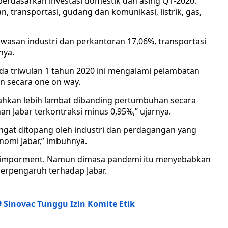
erdasarkan investasi domestik dan asing Q1-2020.
, transportasi, gudang dan komunikasi, listrik, gas,
awasan industri dan perkantoran 17,06%, transportasi
nya.
da triwulan 1 tahun 2020 ini mengalami pelambatan
n secara one on way.
ahkan lebih lambat dibanding pertumbuhan secara
an Jabar terkontraksi minus 0,95%,” ujarnya.
angat ditopang oleh industri dan perdagangan yang
nomi Jabar,” imbuhnya.
ngat imporment. Namun dimasa pandemi itu menyebabkan
 berpengaruh terhadap Jabar.
9 Sinovac Tunggu Izin Komite Etik