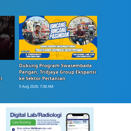
Dukung Program Swasembada
Pangan, Tridjaya Group Ekspansi
l
ke Sektor Pertanian
5 Aug 2026, 7:38 AM