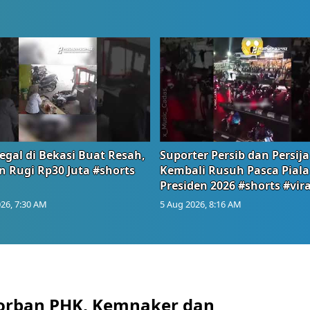
egal di Bekasi Buat Resah,
Suporter Persib dan Persija
n Rugi Rp30 Juta #shorts
Kembali Rusuh Pasca Piala
Presiden 2026 #shorts #vira
26, 7:30 AM
5 Aug 2026, 8:16 AM
orban PHK, Kemnaker dan