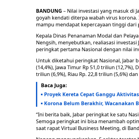
BANDUNG
– Nilai investasi yang masuk di 
goyah kendati diterpa wabah virus korona. 
mampu mendapat kepercayaan tinggi dari pa
Kepala Dinas Penanaman Modal dan Pelaya
Nengsih, menyebutkan, realiasasi investasi J
peringkat pertama Nasional dengan nilai inve
Untuk diketahui peringkat Nasional, Jabar be
(14,4%), Jawa Timur Rp 51,0 triliun (12,7%), 
triliun (6,9%), Riau Rp. 22,8 triliun (5,6%) dan
Baca Juga:
Proyek Kereta Cepat Ganggu Aktivita
Korona Belum Berakhir, Wacanakan B
“Ini berita baik, Jabar peringkat ke satu Na
Semoga peringkat ini bisa menambah optimi
saat rapat Virtual Business Meeting, di Ban