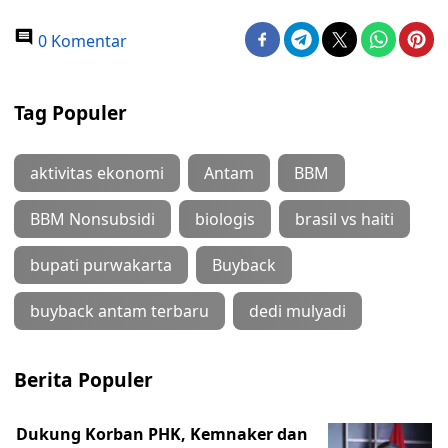
0 Komentar
Tag Populer
aktivitas ekonomi
Antam
BBM
BBM Nonsubsidi
biologis
brasil vs haiti
bupati purwakarta
Buyback
buyback antam terbaru
dedi mulyadi
Berita Populer
Dukung Korban PHK, Kemnaker dan