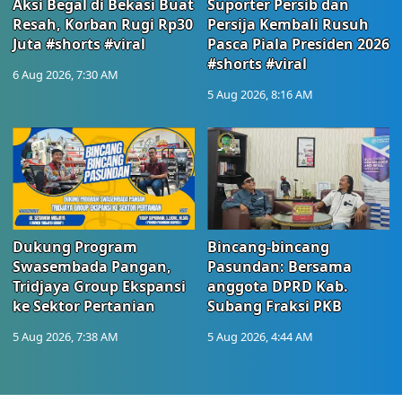
Aksi Begal di Bekasi Buat
Suporter Persib dan
Resah, Korban Rugi Rp30
Persija Kembali Rusuh
Juta #shorts #viral
Pasca Piala Presiden 2026
#shorts #viral
6 Aug 2026, 7:30 AM
5 Aug 2026, 8:16 AM
Dukung Program
Bincang-bincang
Swasembada Pangan,
Pasundan: Bersama
Tridjaya Group Ekspansi
anggota DPRD Kab.
ke Sektor Pertanian
Subang Fraksi PKB
5 Aug 2026, 7:38 AM
5 Aug 2026, 4:44 AM