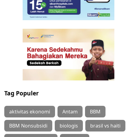
Tag Populer
aktivitas ekonomi
Antam
BBM
BBM Nonsubsidi
biologis
brasil vs haiti