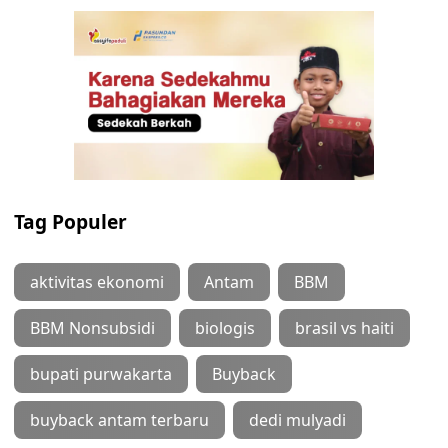
Tag Populer
aktivitas ekonomi
Antam
BBM
BBM Nonsubsidi
biologis
brasil vs haiti
bupati purwakarta
Buyback
buyback antam terbaru
dedi mulyadi