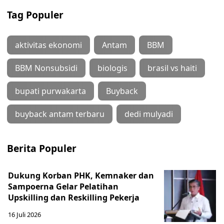
Tag Populer
aktivitas ekonomi
Antam
BBM
BBM Nonsubsidi
biologis
brasil vs haiti
bupati purwakarta
Buyback
buyback antam terbaru
dedi mulyadi
Berita Populer
Dukung Korban PHK, Kemnaker dan
Sampoerna Gelar Pelatihan
Upskilling dan Reskilling Pekerja
16 Juli 2026