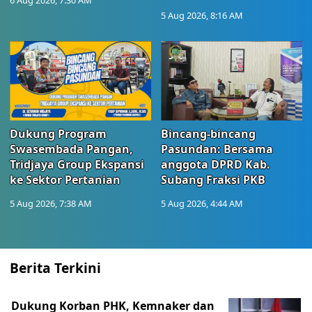
6 Aug 2026, 7:30 AM
5 Aug 2026, 8:16 AM
Dukung Program
Bincang-bincang
Swasembada Pangan,
Pasundan: Bersama
Tridjaya Group Ekspansi
anggota DPRD Kab.
ke Sektor Pertanian
Subang Fraksi PKB
5 Aug 2026, 7:38 AM
5 Aug 2026, 4:44 AM
Berita Terkini
Dukung Korban PHK, Kemnaker dan