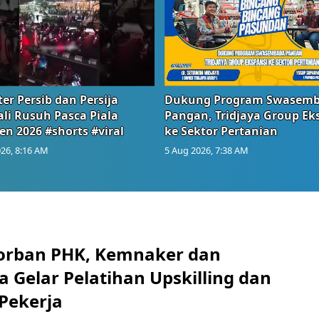
er Persib dan Persija
Dukung Program Swasem
li Rusuh Pasca Piala
Pangan, Tridjaya Group Ek
en 2026 #shorts #viral
ke Sektor Pertanian
26, 8:16 AM
5 Aug 2026, 7:38 AM
orban PHK, Kemnaker dan
 Gelar Pelatihan Upskilling dan
 Pekerja