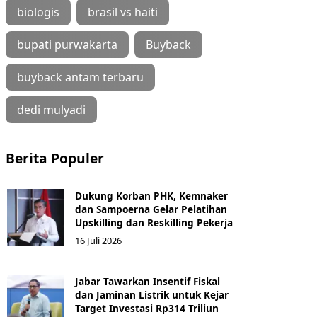
biologis
brasil vs haiti
bupati purwakarta
Buyback
buyback antam terbaru
dedi mulyadi
Berita Populer
Dukung Korban PHK, Kemnaker
dan Sampoerna Gelar Pelatihan
Upskilling dan Reskilling Pekerja
16 Juli 2026
Jabar Tawarkan Insentif Fiskal
dan Jaminan Listrik untuk Kejar
Target Investasi Rp314 Triliun