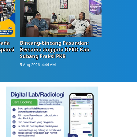
bada
Bincang-bincang Pasundan:
spansi
Bersama anggota DPRD Kab.
Subang Fraksi PKB
5 Aug 2026, 4:44 AM