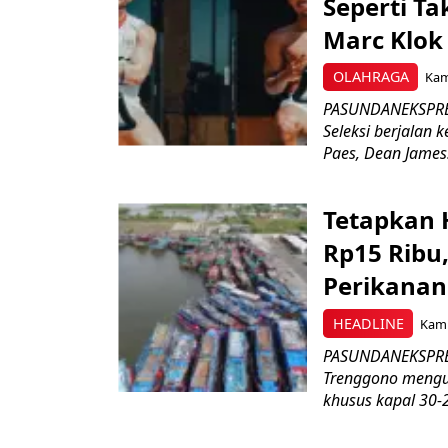
Seperti Ta
Marc Klok 
OLAHRAGA
Kami
PASUNDANEKSPRES
Seleksi berjalan
Paes, Dean James.
Tetapkan 
Rp15 Ribu,
Perikanan
HEADLINE
Kami
PASUNDANEKSPRES
Trenggono meng
khusus kapal 30-2