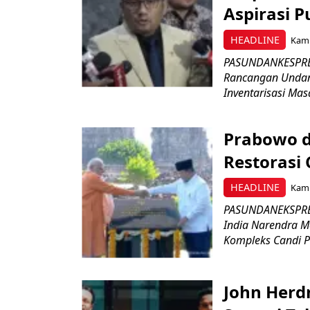
Aspirasi P
HEADLINE
Kami
PASUNDANKESPRES
Rancangan Undan
Inventarisasi Mas
Prabowo d
Restorasi
HEADLINE
Kami
PASUNDANEKSPRES
India Narendra M
Kompleks Candi P
John Herd