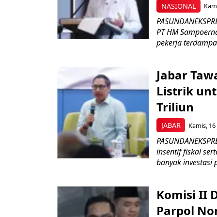
NASIONAL
Kami
PASUNDANEKSPRES
PT HM Sampoerna
pekerja terdampa
Jabar Tawa
Listrik un
Triliun
JABAR
Kamis, 16 
PASUNDANEKSPRES
insentif fiskal s
banyak investasi 
Komisi II
Parpol No