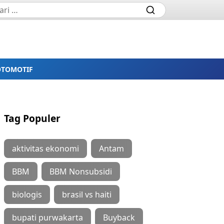
OTOMOTIF
Tag Populer
aktivitas ekonomi
Antam
BBM
BBM Nonsubsidi
biologis
brasil vs haiti
bupati purwakarta
Buyback