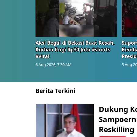
Aksi Begal di Bekasi Buat Resah,
Suport
Korban Rugi Rp30 Juta #shorts
Kemba
#viral
Presid
6 Aug 2026, 7:30 AM
5 Aug 20
Berita Terkini
Dukung K
Sampoerna
Reskilling