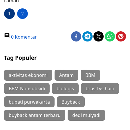
Laman:
1
2
0 Komentar
Tag Populer
aktivitas ekonomi
Antam
BBM
BBM Nonsubsidi
biologis
brasil vs haiti
bupati purwakarta
Buyback
buyback antam terbaru
dedi mulyadi