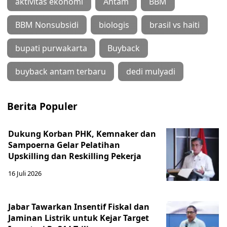
aktivitas ekonomi
Antam
BBM
BBM Nonsubsidi
biologis
brasil vs haiti
bupati purwakarta
Buyback
buyback antam terbaru
dedi mulyadi
Berita Populer
Dukung Korban PHK, Kemnaker dan
Sampoerna Gelar Pelatihan
Upskilling dan Reskilling Pekerja
16 Juli 2026
Jabar Tawarkan Insentif Fiskal dan
Jaminan Listrik untuk Kejar Target