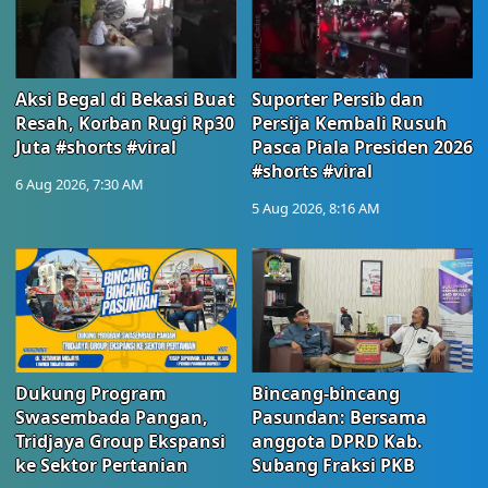
Aksi Begal di Bekasi Buat
Suporter Persib dan
Resah, Korban Rugi Rp30
Persija Kembali Rusuh
Juta #shorts #viral
Pasca Piala Presiden 2026
#shorts #viral
6 Aug 2026, 7:30 AM
5 Aug 2026, 8:16 AM
Dukung Program
Bincang-bincang
Swasembada Pangan,
Pasundan: Bersama
Tridjaya Group Ekspansi
anggota DPRD Kab.
ke Sektor Pertanian
Subang Fraksi PKB