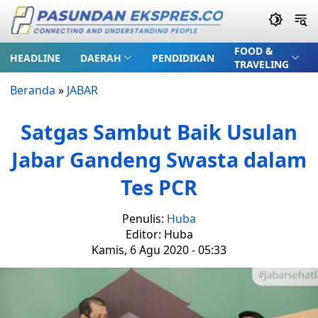
FOOD &
HEADLINE
DAERAH
PENDIDIKAN
TRAVELING
Beranda
»
JABAR
Satgas Sambut Baik Usulan
Jabar Gandeng Swasta dalam
Tes PCR
Penulis:
Huba
Editor: Huba
Kamis, 6 Agu 2020 - 05:33