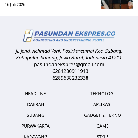
16 Juli 2026
Jl. Jend. Achmad Yani, Pasirkareumbi
Kec. Subang,
Kabupaten Subang, Jawa Barat
,
Indonesia
41211
pasundanekspres@gmail.com
+6281280911913
+6289688232338
HEADLINE
TEKNOLOGI
DAERAH
APLIKASI
SUBANG
GADGET & TEKNO
PURWAKARTA
GAME
KARAWANG
STYLE