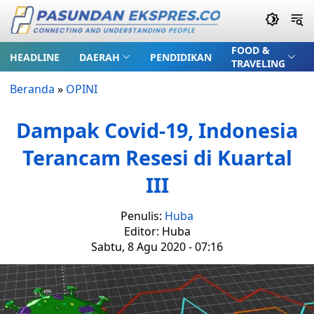
FOOD &
HEADLINE
DAERAH
PENDIDIKAN
TRAVELING
Beranda
»
OPINI
Dampak Covid-19, Indonesia
Terancam Resesi di Kuartal
III
Penulis:
Huba
Editor: Huba
Sabtu, 8 Agu 2020 - 07:16