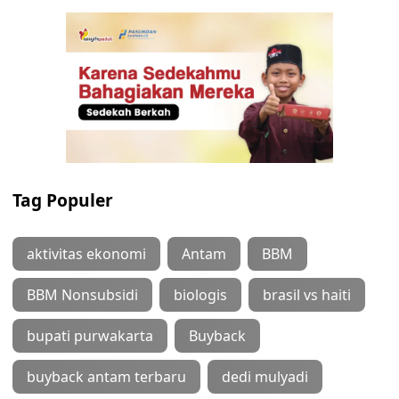
Tag Populer
aktivitas ekonomi
Antam
BBM
BBM Nonsubsidi
biologis
brasil vs haiti
bupati purwakarta
Buyback
buyback antam terbaru
dedi mulyadi