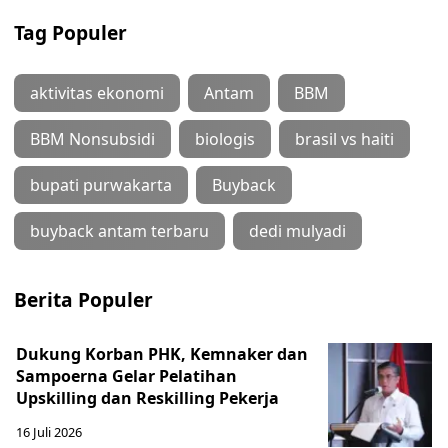
Tag Populer
aktivitas ekonomi
Antam
BBM
BBM Nonsubsidi
biologis
brasil vs haiti
bupati purwakarta
Buyback
buyback antam terbaru
dedi mulyadi
Berita Populer
Dukung Korban PHK, Kemnaker dan
Sampoerna Gelar Pelatihan
Upskilling dan Reskilling Pekerja
16 Juli 2026